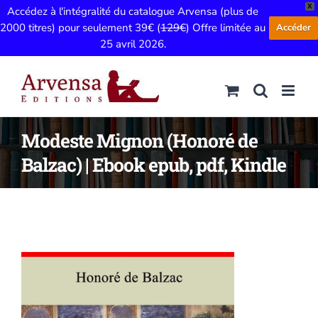
X
Accédez à l'intégralité du catalogue Arvensa (plus de
2000 titres) pour seulement 39€ (
129€
) Offre limitée au
Accéder
25 avril 2026.
Passer
au
contenu
Modeste Mignon (Honoré de
Balzac) | Ebook epub, pdf, Kindle