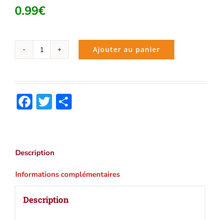
0.99
€
Ajouter au panier
quantité
de
Modeste
Mignon
Facebook
Twitter
Partager
(Honoré
de
Balzac)
|
Ebook
Description
epub,
pdf,
Informations complémentaires
Kindle
Description