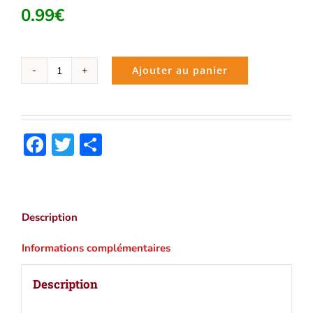
0.99
€
Ajouter au panier
quantité
de
La
Vendetta
Facebook
Twitter
Partager
(Honoré
de
Balzac)
|
Ebook
Description
epub,
pdf,
Informations complémentaires
Kindle
Description