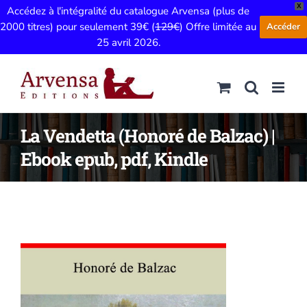
X
Accédez à l'intégralité du catalogue Arvensa (plus de
2000 titres) pour seulement 39€ (
129€
) Offre limitée au
Accéder
25 avril 2026.
Passer
au
contenu
La Vendetta (Honoré de Balzac) |
Ebook epub, pdf, Kindle