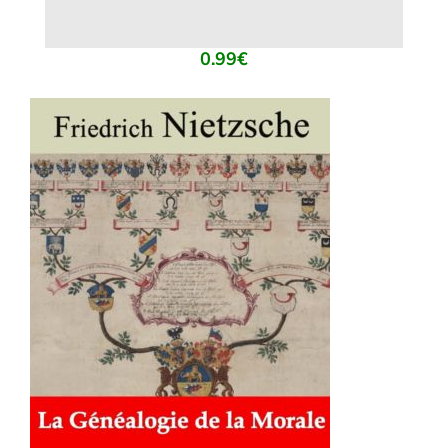
0.99
€
AJOUTER AU PANIER
/
DÉTAILS