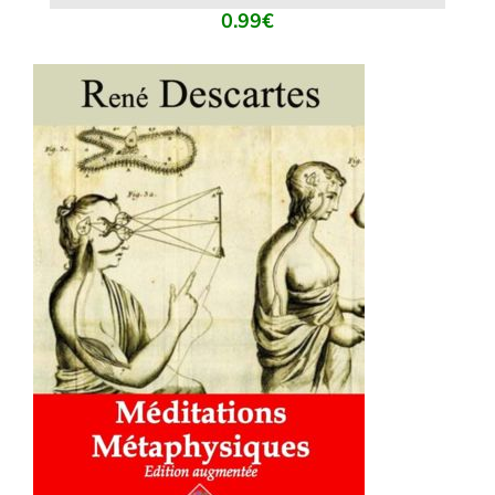
0.99
€
AJOUTER AU PANIER
/
DÉTAILS