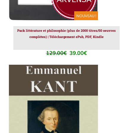
NOUVEAU !
Pack littérature et philosophie (plus de 2000 titres/50 oeuvres
complètes) | Téléchargement ePub, PDF, Kindle
129.00
€
39.00
€
Le
Le
prix
prix
initial
actuel
était :
est :
129.00€.
39.00€.
AJOUTER AU PANIER
/
DÉTAILS