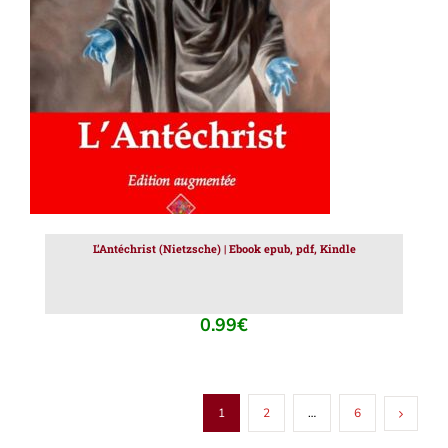
AJOUTER AU PANIER
/
DÉTAILS
L’Antéchrist (Nietzsche) | Ebook epub, pdf, Kindle
0.99
€
1
2
…
6