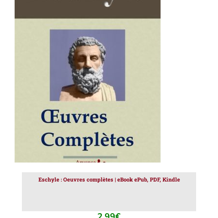
AJOUTER AU PANIER
/
DÉTAILS
Eschyle : Oeuvres complètes | eBook ePub, PDF, Kindle
2.99
€