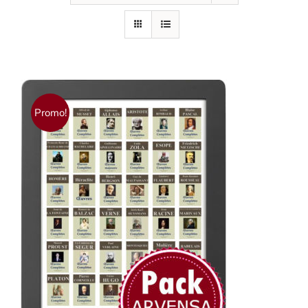
Promo!
AJOUTER AU PANIER
/
DÉTAILS