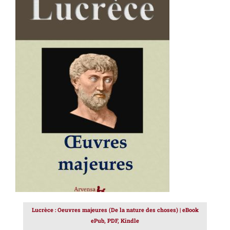
AJOUTER AU PANIER
/
DÉTAILS
Lucrèce : Oeuvres majeures (De la nature des choses) | eBook
ePub, PDF, Kindle