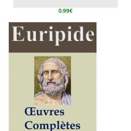
0.99
€
AJOUTER AU PANIER
/
DÉTAILS