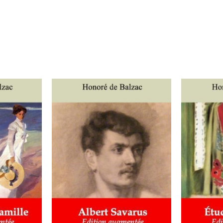
IER
/
AJOUTER AU PANIER
/
AJOUT
DÉTAILS