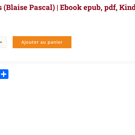
 (Blaise Pascal) | Ebook epub, pdf, Kin
Ajouter au panier
ité
ées
se
ebook
Twitter
Partager
al)
k
,
le