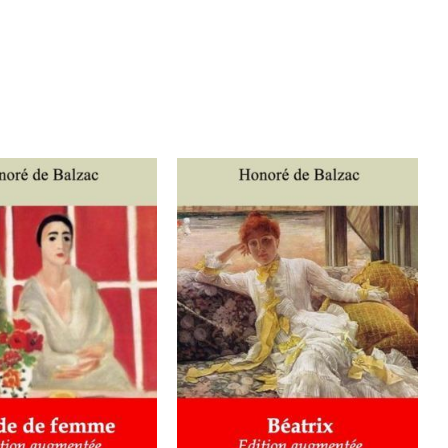
ER AU PANIER
/
AJOUTER AU PANIER
/
DÉTAILS
DÉTAILS