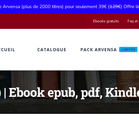
ue Arvensa (plus de 2000 titres) pour seulement 39€ (
129€
) Offre l
Ebooks gratuits
Faq et 
CCUEIL
CATALOGUE
PACK ARVENSA
LIMITÉE
 | Ebook epub, pdf, Kindl