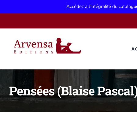
Accédez à l'intégralité du catalog
Passer
au
contenu
A
Pensées (Blaise Pascal)