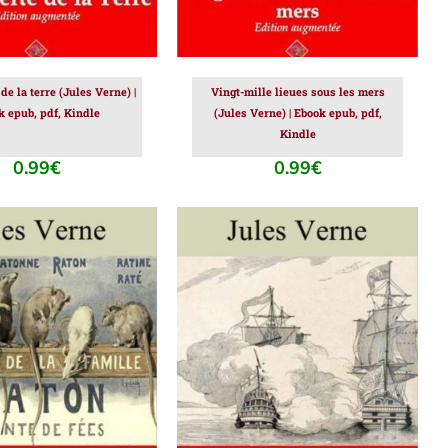
de la terre (Jules Verne) |
Vingt-mille lieues sous les mers
k epub, pdf, Kindle
(Jules Verne) | Ebook epub, pdf,
Kindle
0.99
€
0.99
€
ER AU PANIER
/
AJOUTER AU PANIER
/
DÉTAILS
DÉTAILS