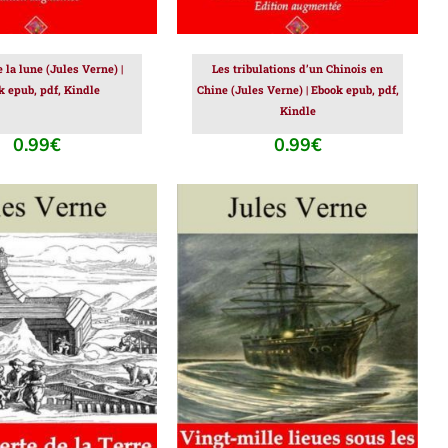
 la lune (Jules Verne) |
Les tribulations d’un Chinois en
k epub, pdf, Kindle
Chine (Jules Verne) | Ebook epub, pdf,
Kindle
0.99
€
0.99
€
ER AU PANIER
/
AJOUTER AU PANIER
/
DÉTAILS
DÉTAILS