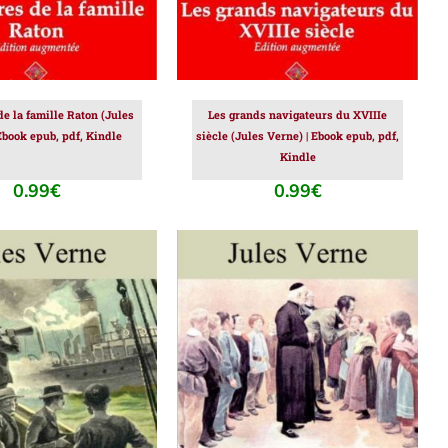
e la famille Raton (Jules
Les grands navigateurs du XVIIIe
Ebook epub, pdf, Kindle
siècle (Jules Verne) | Ebook epub, pdf,
Kindle
0.99
€
0.99
€
ER AU PANIER
/
AJOUTER AU PANIER
/
DÉTAILS
DÉTAILS