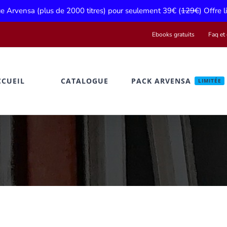
gue Arvensa (plus de 2000 titres) pour seulement 39€ (
129€
) Offre 
Ebooks gratuits
Faq et 
CCUEIL
CATALOGUE
PACK ARVENSA
LIMITÉE