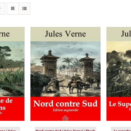
IER
/
AJOUTER AU PANIER
/
AJOUT
DÉTAILS
ans (Jules
Nord contre Sud (Jules Verne) | Ebook
Le superbe