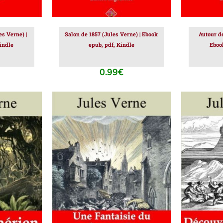
es Verne) |
Salon de 1857 (Jules Verne) | Ebook
Autour de
indle
epub, pdf, Kindle
Eboo
0.99
€
IER
/
AJOUTER AU PANIER
/
AJOUT
DÉTAILS