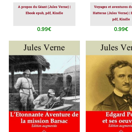
A propos du Géant (Jules Verne) |
Voyages et aventures du
Ebook epub, pdf, Kindle
Hatteras (Jules Verne) |
pdf, Kindle
0.99
€
0.99
€
AJOUTER AU PANIER
/
AJOUTER AU PAN
DÉTAILS
DÉTAILS