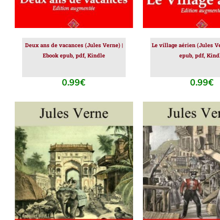
Deux ans de vacances (Jules Verne) |
Le village aérien (Jules V
Ebook epub, pdf, Kindle
epub, pdf, Kind
0.99
€
0.99
€
AJOUTER AU PANIER
/
AJOUTER AU PAN
DÉTAILS
DÉTAILS