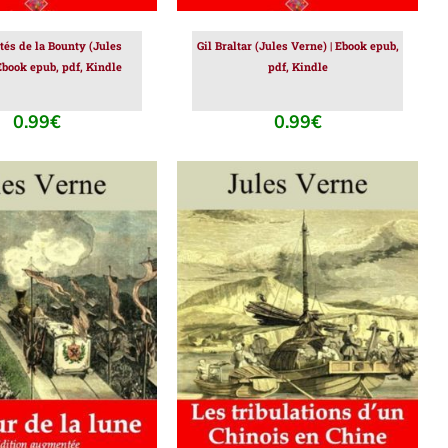
tés de la Bounty (Jules
Gil Braltar (Jules Verne) | Ebook epub,
Ebook epub, pdf, Kindle
pdf, Kindle
0.99
€
0.99
€
ER AU PANIER
/
AJOUTER AU PANIER
/
DÉTAILS
DÉTAILS