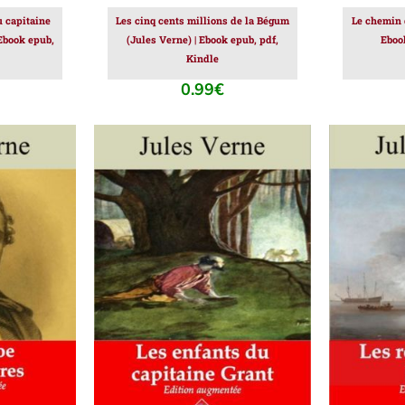
 capitaine
Les cinq cents millions de la Bégum
Le chemin 
 Ebook epub,
(Jules Verne) | Ebook epub, pdf,
Eboo
Kindle
0.99
€
IER
/
AJOUTER AU PANIER
/
AJOUT
DÉTAILS