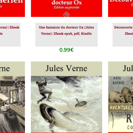
erne) | Ebook
Une fantaisie du docteur Ox (Jules
Découverte 
le
Verne) | Ebook epub, pdf, Kindle
Eboo
0.99
€
IER
/
AJOUTER AU PANIER
/
AJOUT
DÉTAILS