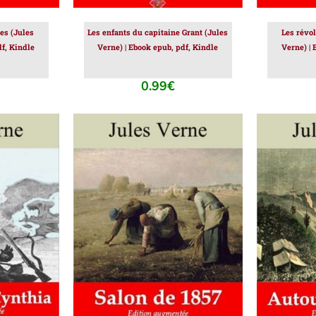
es (Jules
Les enfants du capitaine Grant (Jules
Les révol
df, Kindle
Verne) | Ebook epub, pdf, Kindle
Verne) | 
0.99
€
IER
/
AJOUTER AU PANIER
/
AJOUT
DÉTAILS