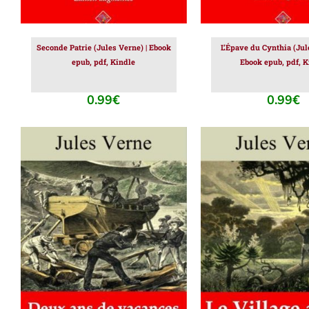
Seconde Patrie (Jules Verne) | Ebook
L’Épave du Cynthia (Jul
epub, pdf, Kindle
Ebook epub, pdf, K
0.99
€
0.99
€
AJOUTER AU PANIER
/
AJOUTER AU PAN
DÉTAILS
DÉTAILS