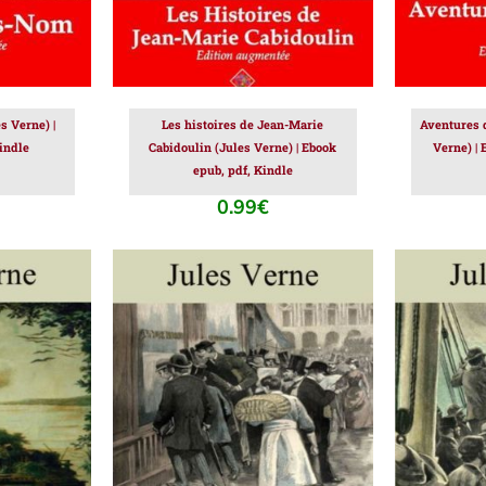
s Verne) |
Les histoires de Jean-Marie
Aventures d
indle
Cabidoulin (Jules Verne) | Ebook
Verne) | 
epub, pdf, Kindle
0.99
€
IER
/
AJOUTER AU PANIER
/
AJOUT
DÉTAILS