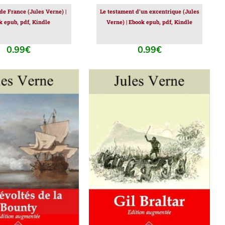
de France (Jules Verne) |
Le testament d’un excentrique (Jules
k epub, pdf, Kindle
Verne) | Ebook epub, pdf, Kindle
0.99
€
0.99
€
ER AU PANIER
/
AJOUTER AU PANIER
/
DÉTAILS
DÉTAILS