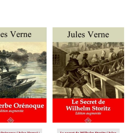
ER AU PANIER
/
AJOUTER AU PANIER
/
DÉTAILS
DÉTAILS
 Orénoque (Jules Verne) |
Le secret de Wilhelm Storitz (Jules