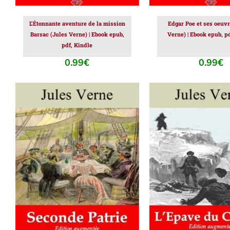
L’Étonnante aventure de la mission
Edgar Poe et ses oeuvr
Barsac (Jules Verne) | Ebook epub,
Verne) | Ebook epub, p
pdf, Kindle
0.99
€
0.99
€
AJOUTER AU PANIER
/
AJOUTER AU PAN
DÉTAILS
DÉTAILS