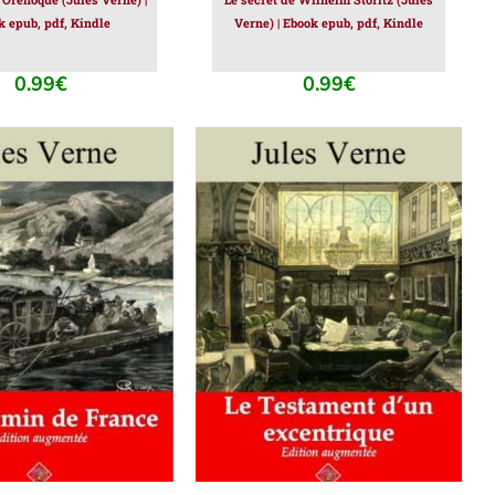
k epub, pdf, Kindle
Verne) | Ebook epub, pdf, Kindle
0.99
€
0.99
€
ER AU PANIER
/
AJOUTER AU PANIER
/
DÉTAILS
DÉTAILS