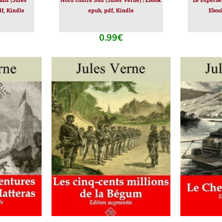
df, Kindle
epub, pdf, Kindle
Eboo
0.99
€
IER
/
AJOUTER AU PANIER
/
AJOUT
DÉTAILS