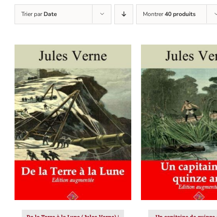
Trier par
Date
Montrer
40 produits
AJOUTER AU PANIER
/
AJOUTER AU PAN
DÉTAILS
DÉTAILS
De la Terre à la Lune (Jules Verne) |
Un capitaine de quinze 