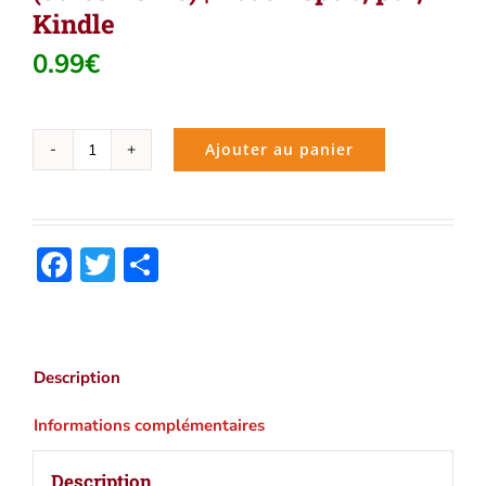
Kindle
0.99
€
Ajouter au panier
quantité
de
Voyage
au
Facebook
Twitter
Partager
centre
de
la
Terre
(Jules
Description
Verne)
|
Informations complémentaires
Ebook
epub,
Description
pdf,