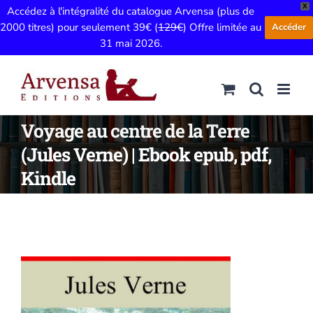
X
Accédez à l'intégralité du catalogue Arvensa (plus de
2000 titres) pour seulement 39€ (
129€
) Offre limitée au
Accéder
31 mai 2026.
Passer
au
contenu
Voyage au centre de la Terre
(Jules Verne) | Ebook epub, pdf,
Kindle