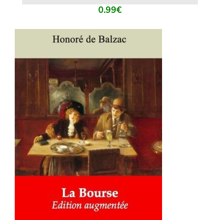
0.99
€
AJOUTER AU PANIER
/
DÉTAILS