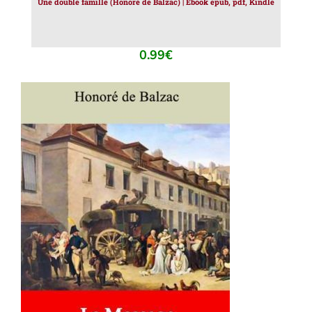
Une double famille (Honoré de Balzac) | Ebook epub, pdf, Kindle
0.99
€
AJOUTER AU PANIER
/
DÉTAILS