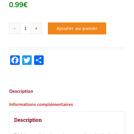
0.99
€
Ajouter au panier
quantité
de
De
la
Facebook
Twitter
Partager
Terre
à
la
Lune
(Jules
Description
Verne)
|
Informations complémentaires
Ebook
epub,
Description
pdf,
Kindle