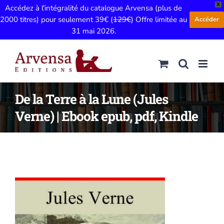
X
Accédez à l'intégralité du catalogue Arvensa (plus de
2000 titres) pour seulement 39€ (
129€
) Offre limitée au
Accéder
31 mai 2026.
Passer
au
contenu
De la Terre à la Lune (Jules
Verne) | Ebook epub, pdf, Kindle