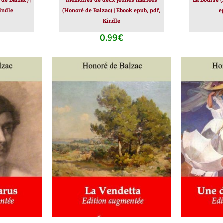
indle
(Honoré de Balzac) | Ebook epub, pdf,
e
Kindle
0.99
€
IER
/
AJOUTER AU PANIER
/
AJOUT
DÉTAILS