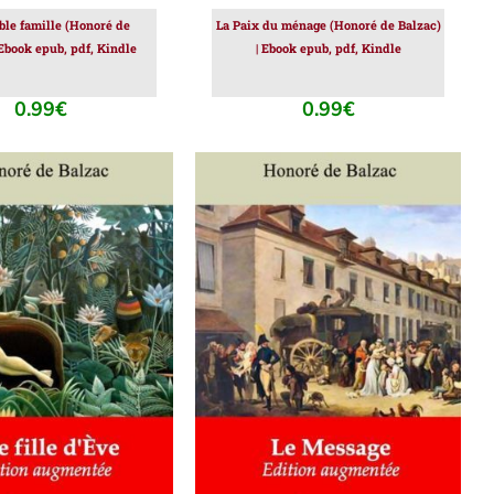
ble famille (Honoré de
La Paix du ménage (Honoré de Balzac)
 Ebook epub, pdf, Kindle
| Ebook epub, pdf, Kindle
0.99
€
0.99
€
ER AU PANIER
/
AJOUTER AU PANIER
/
DÉTAILS
DÉTAILS