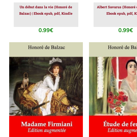
Un début dans la vie (Honoré de
Albert Savarus (Honoré d
Balzac) | Ebook epub, pdf, Kindle
Ebook epub, pdf, K
0.99
€
0.99
€
AJOUTER AU PANIER
/
AJOUTER AU PAN
DÉTAILS
DÉTAILS