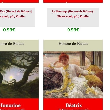
d’Ève (Honoré de Balzac) |
Le Message (Honoré de Balzac) |
k epub, pdf, Kindle
Ebook epub, pdf, Kindle
0.99
€
0.99
€
ER AU PANIER
/
AJOUTER AU PANIER
/
DÉTAILS
DÉTAILS