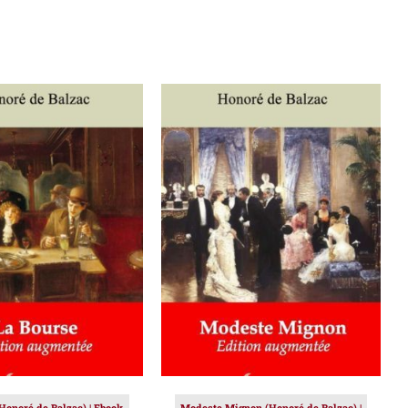
ER AU PANIER
/
AJOUTER AU PANIER
/
DÉTAILS
DÉTAILS
Honoré de Balzac) | Ebook
Modeste Mignon (Honoré de Balzac) |