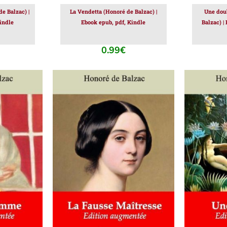
e Balzac) |
La Vendetta (Honoré de Balzac) |
Une dou
indle
Ebook epub, pdf, Kindle
Balzac) |
0.99
€
IER
/
AJOUTER AU PANIER
/
AJOUT
DÉTAILS