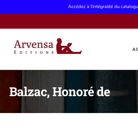
Accédez à l'intégralité du catalo
Passer
au
contenu
A
Balzac, Honoré de