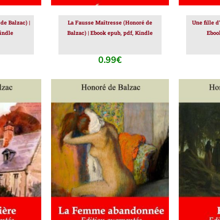
e Balzac) |
La Fausse Maîtresse (Honoré de
Une fille 
indle
Balzac) | Ebook epub, pdf, Kindle
Eboo
0.99
€
IER
/
AJOUTER AU PANIER
/
AJOUT
DÉTAILS