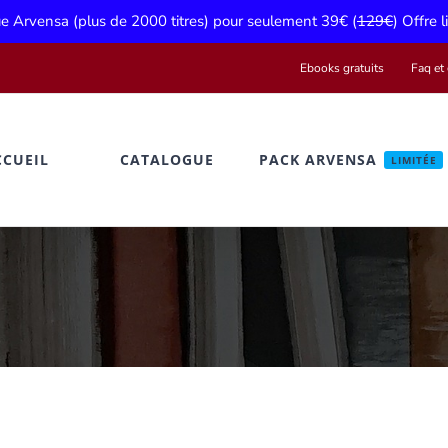
gue Arvensa (plus de 2000 titres) pour seulement 39€ (
129€
) Offre 
Ebooks gratuits
Faq et 
CCUEIL
CATALOGUE
PACK ARVENSA
LIMITÉE