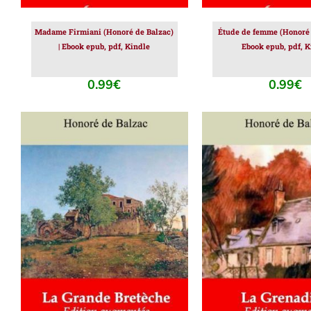
Madame Firmiani (Honoré de Balzac)
Étude de femme (Honoré d
| Ebook epub, pdf, Kindle
Ebook epub, pdf, K
0.99
€
0.99
€
AJOUTER AU PANIER
/
AJOUTER AU PAN
DÉTAILS
DÉTAILS