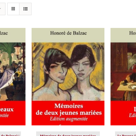
IER
/
AJOUTER AU PANIER
/
AJOUT
DÉTAILS
de Balzac) |
Mémoires de deux jeunes mariées
La Bourse (