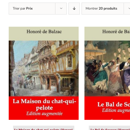
Trier par
Prix
Montrer
20 produits
AJOUTER AU PANIER
/
AJOUTER AU PAN
DÉTAILS
DÉTAILS
La Maison du chat-qui-pelote (Honoré
Le Bal de Sceaux (Honoré 