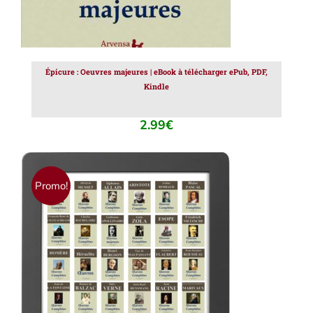
Épicure : Oeuvres majeures | eBook à télécharger ePub, PDF,
Kindle
2.99
€
Promo!
AJOUTER AU PANIER
/
DÉTAILS