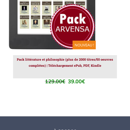
NOUVEAU !
Pack littérature et philosophie (plus de 2000 titres/50 oeuvres
complètes) | Téléchargement ePub, PDF, Kindle
129.00
€
39.00
€
Le
Le
prix
prix
initial
actuel
était :
est :
129.00€.
39.00€.