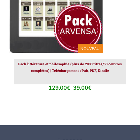
NOUVEAU !
Pack littérature et philosophie (plus de 2000 titres/50 oeuvres
complètes) | Téléchargement ePub, PDF, Kindle
129.00
€
39.00
€
Le
Le
prix
prix
initial
actuel
était :
est :
129.00€.
39.00€.