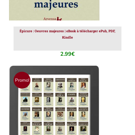
Épicure : Oeuvres majeures | eBook à télécharger ePub, PDF,
Kindle
2.99
€
Promo!
AJOUTER AU PANIER
/
DÉTAILS