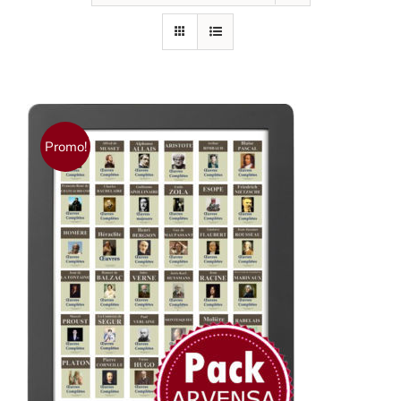
Promo!
AJOUTER AU PANIER
/
DÉTAILS