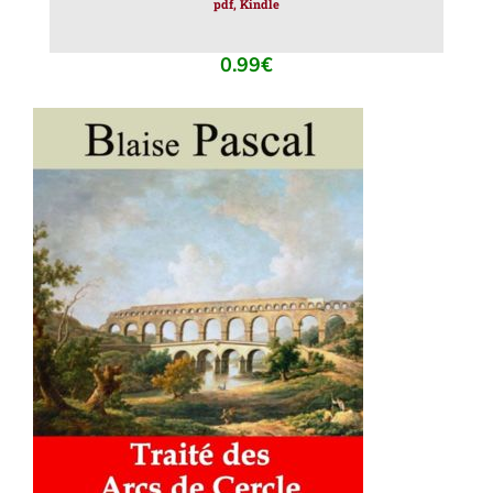
pdf, Kindle
0.99
€
AJOUTER AU PANIER
/
DÉTAILS