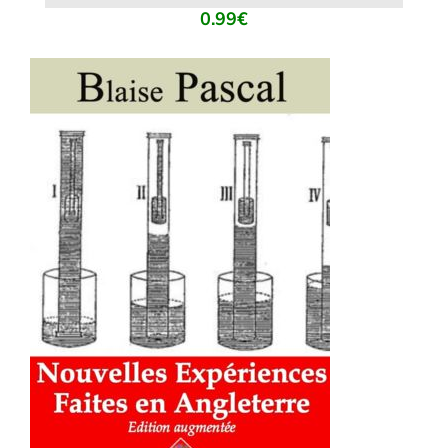
0.99
€
AJOUTER AU PANIER
/
DÉTAILS