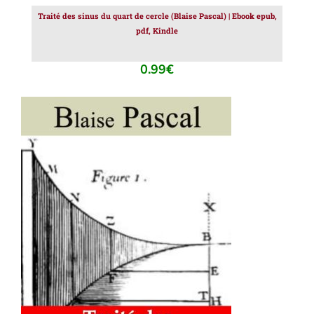
Traité des sinus du quart de cercle (Blaise Pascal) | Ebook epub,
pdf, Kindle
0.99
€
AJOUTER AU PANIER
/
DÉTAILS