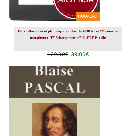
NOUVEAU !
Pack littérature et philosophie (plus de 2000 titres/50 oeuvres
complètes) | Téléchargement ePub, PDF, Kindle
129.00
€
39.00
€
Le
Le
prix
prix
initial
actuel
était :
est :
129.00€.
39.00€.
AJOUTER AU PANIER
/
DÉTAILS