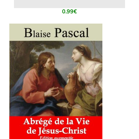
0.99
€
AJOUTER AU PANIER
/
DÉTAILS