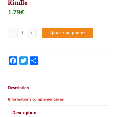
Kindle
1.79
€
Ajouter au panier
quantité
de
Blaise
Pascal
Facebook
Twitter
Partager
:
Oeuvres
complètes
|
Ebook
Description
epub,
pdf,
Informations complémentaires
Kindle
Description