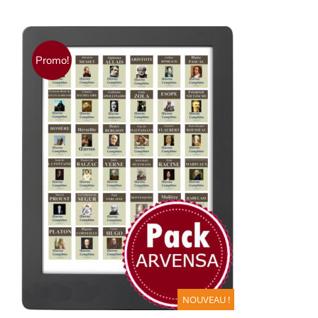
Promo!
AJOUTER AU PANIER
/
DÉTAILS
NOUVEAU !