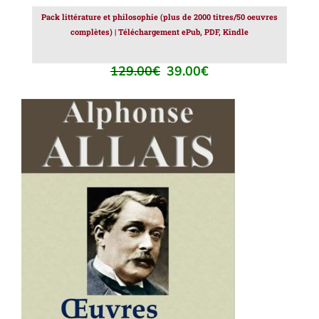
Pack littérature et philosophie (plus de 2000 titres/50 oeuvres
complètes) | Téléchargement ePub, PDF, Kindle
129.00
€
39.00
€
Le
Le
prix
prix
initial
actuel
était :
est :
129.00€.
39.00€.
AJOUTER AU PANIER
/
DÉTAILS