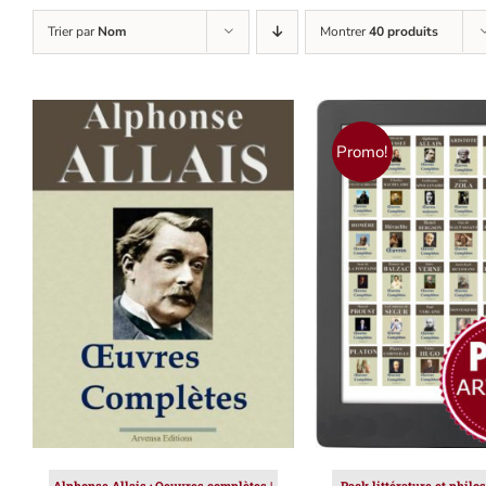
Trier par
Nom
Montrer
40 produits
Promo!
AJOUTER AU PANIER
/
AJOUTER AU PAN
DÉTAILS
DÉTAILS
Alphonse Allais : Oeuvres complètes |
Pack littérature et philo