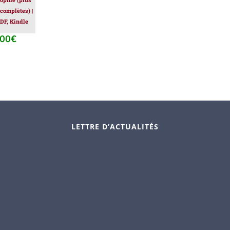
 complètes) |
DF, Kindle
.00
€
Le
prix
al
actuel
 :
est :
.00€.
39.00€.
LETTRE D’ACTUALITÉS