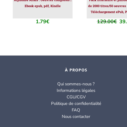
Ebook epub, pdf, Kindle
de 2000 titres/50 oeuvres
Téléchargement ePub, P
1.79
€
129.00
€
39
Le
prix
initi
était
129
À PROPOS
Qui sommes-nous ?
Informations légales
CGU/CGV
Politique de confidentialité
FAQ
Nous contacter