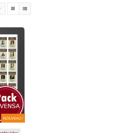
IER
/
NOUVEAU !
sophie (plus