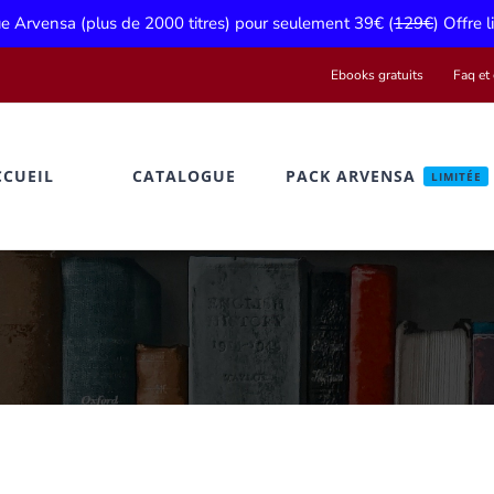
gue Arvensa (plus de 2000 titres) pour seulement 39€ (
129€
) Offre 
Ebooks gratuits
Faq et 
CCUEIL
CATALOGUE
PACK ARVENSA
LIMITÉE