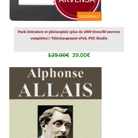
NOUVEAU !
Pack littérature et philosophie (plus de 2000 titres/50 oeuvres
complètes) | Téléchargement ePub, PDF, Kindle
129.00
€
39.00
€
Le
Le
prix
prix
initial
actuel
était :
est :
129.00€.
39.00€.
AJOUTER AU PANIER
/
DÉTAILS