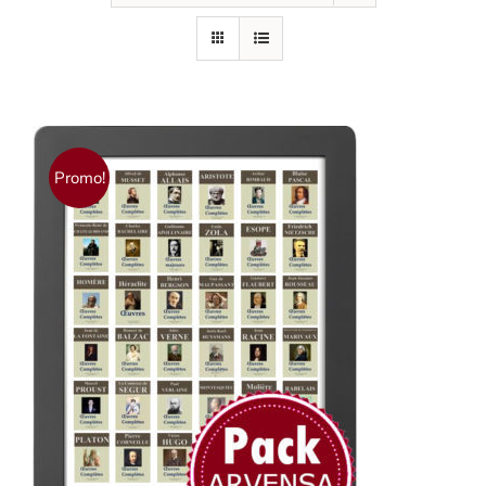
Promo!
AJOUTER AU PANIER
/
DÉTAILS