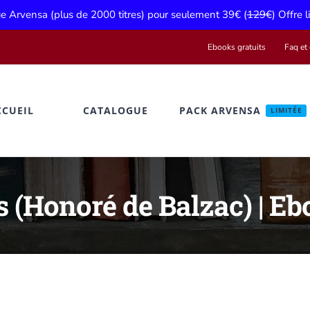
gue Arvensa (plus de 2000 titres) pour seulement 39€ (
129€
) Offre 
Ebooks gratuits
Faq et 
CCUEIL
CATALOGUE
PACK ARVENSA
LIMITÉE
 (Honoré de Balzac) | Eb