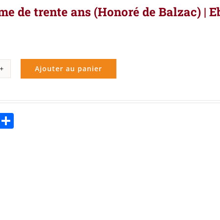
e de trente ans (Honoré de Balzac) | E
Ajouter au panier
ité
me
ebook
Twitter
Partager
e
oré
ac)
k
,