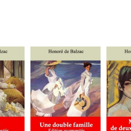
IER
/
AJOUTER AU PANIER
/
AJOUT
DÉTAILS