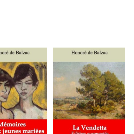
ER AU PANIER
/
AJOUTER AU PANIER
/
DÉTAILS
DÉTAILS