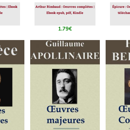
tes | Ebook
Arthur Rimbaud : Oeuvres complètes |
Épicure : O
le
Ebook epub, pdf, Kindle
télécha
1.79
€
IER
/
AJOUTER AU PANIER
/
AJOUT
DÉTAILS