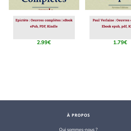
Epictète : Oeuvres complètes | eBook
Paul Verlaine : Oeuvres 
ePub, PDF, Kindle
Ebook epub, pdf, K
2.99
€
1.79
€
À PROPOS
Qui sommes-nous ?