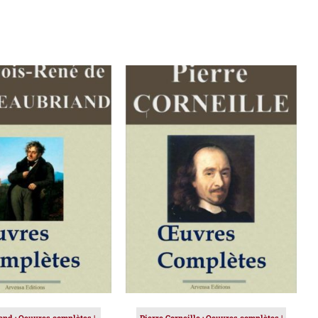
ER AU PANIER
/
AJOUTER AU PANIER
/
DÉTAILS
DÉTAILS
and : Oeuvres complètes |
Pierre Corneille : Oeuvres complètes |