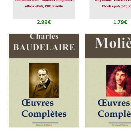
eBook ePub, PDF, Kindle
Ebook epub, pdf, K
2.99
€
1.79
€
AJOUTER AU PANIER
/
AJOUTER AU PAN
DÉTAILS
DÉTAILS