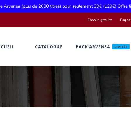
gue Arvensa (plus de 2000 titres) pour seulement 39€ (
129€
) Offre 
Ebooks gratuits
Faq et 
CCUEIL
CATALOGUE
PACK ARVENSA
LIMITÉE