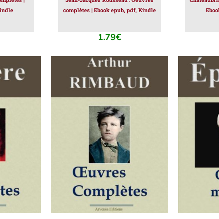
indle
complètes | Ebook epub, pdf, Kindle
Eboo
1.79
€
IER
/
AJOUTER AU PANIER
/
AJOUT
DÉTAILS