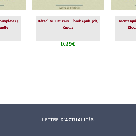
complètes |
Héraclite : Oeuvres | Ebook epub, pdf,
Montesqui
indle
Kindle
Eboo
0.99
€
LETTRE D’ACTUALITÉS