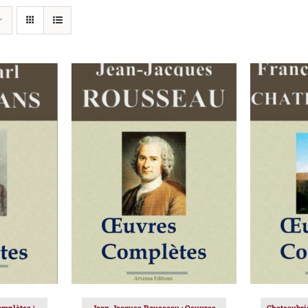
IER
/
AJOUTER AU PANIER
/
AJOUT
DÉTAILS
mplètes |
Jean-Jacques Rousseau : Oeuvres
Chateaubri