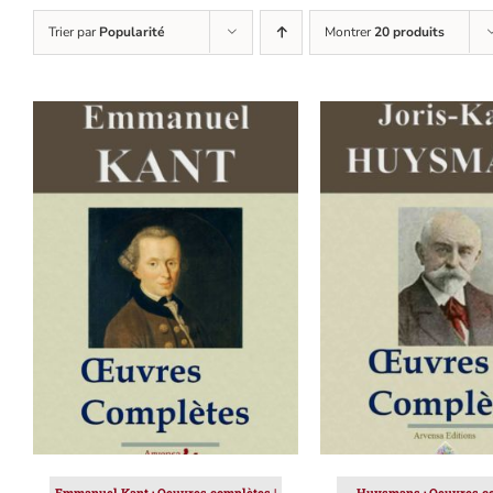
Trier par
Popularité
Montrer
20 produits
AJOUTER AU PANIER
/
AJOUTER AU PAN
DÉTAILS
DÉTAILS
Emmanuel Kant : Oeuvres complètes |
Huysmans : Oeuvres co