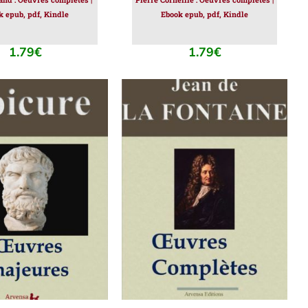
k epub, pdf, Kindle
Ebook epub, pdf, Kindle
1.79
€
1.79
€
ER AU PANIER
/
AJOUTER AU PANIER
/
DÉTAILS
DÉTAILS