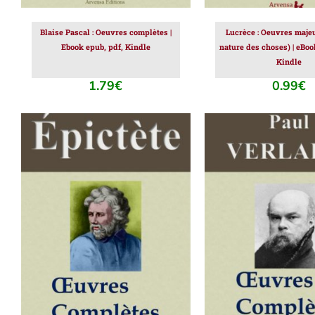
Blaise Pascal : Oeuvres complètes |
Lucrèce : Oeuvres majeu
Ebook epub, pdf, Kindle
nature des choses) | eBoo
Kindle
1.79
€
0.99
€
AJOUTER AU PANIER
/
AJOUTER AU PAN
DÉTAILS
DÉTAILS