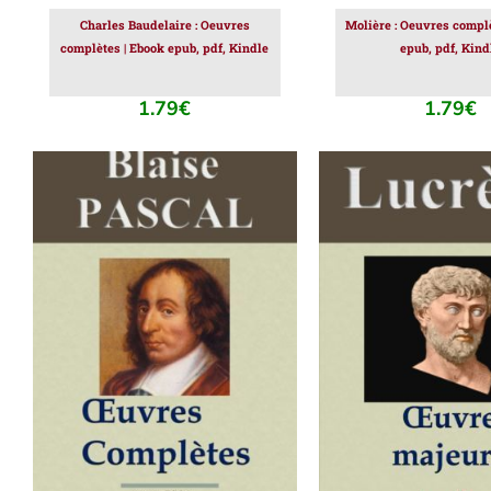
Charles Baudelaire : Oeuvres
Molière : Oeuvres complè
complètes | Ebook epub, pdf, Kindle
epub, pdf, Kind
1.79
€
1.79
€
AJOUTER AU PANIER
/
AJOUTER AU PAN
DÉTAILS
DÉTAILS