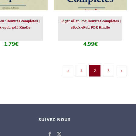
eu : Oeuvres complètes |
Edgar Allan Poe: Oeuvres complètes |
k epub, pdf, Kindle
eBook ePub, PDF, Kindle
1.79
€
4.99
€
1
2
3
SUIVEZ-NOUS