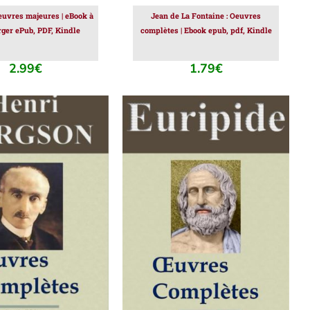
euvres majeures | eBook à
Jean de La Fontaine : Oeuvres
rger ePub, PDF, Kindle
complètes | Ebook epub, pdf, Kindle
2.99
€
1.79
€
ER AU PANIER
/
AJOUTER AU PANIER
/
DÉTAILS
DÉTAILS