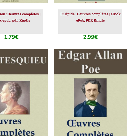
son : Oeuvres complètes |
Euripide : Oeuvres complètes | eBook
k epub, pdf, Kindle
ePub, PDF, Kindle
1.79
€
2.99
€
ER AU PANIER
/
AJOUTER AU PANIER
/
DÉTAILS
DÉTAILS