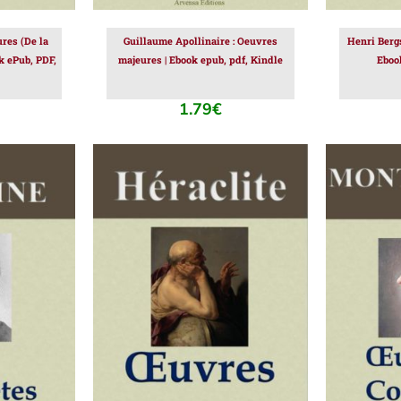
res (De la
Guillaume Apollinaire : Oeuvres
Henri Berg
k ePub, PDF,
majeures | Ebook epub, pdf, Kindle
Eboo
1.79
€
IER
/
AJOUTER AU PANIER
/
AJOUT
DÉTAILS