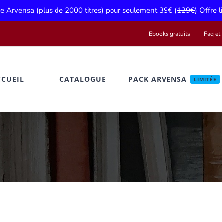
gue Arvensa (plus de 2000 titres) pour seulement 39€ (
129€
) Offre 
Ebooks gratuits
Faq et 
CCUEIL
CATALOGUE
PACK ARVENSA
LIMITÉE