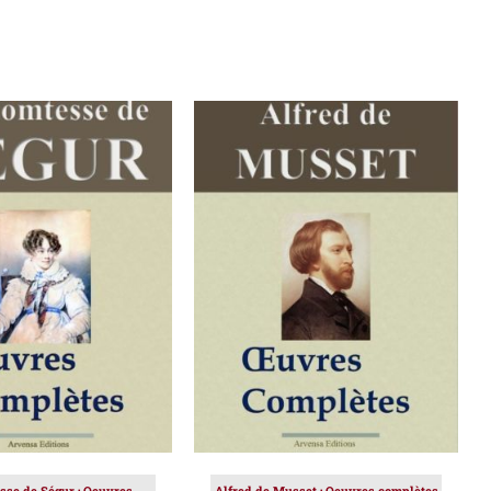
ER AU PANIER
/
AJOUTER AU PANIER
/
DÉTAILS
DÉTAILS
sse de Ségur : Oeuvres
Alfred de Musset : Oeuvres complètes