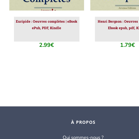
Euripide : Oeuvres complètes | eBook
Henri Bergson : Oeuvres 
ePub, PDF, Kindle
Ebook epub, pdf, K
2.99
€
1.79
€
À PROPOS
Qui sommes-nous ?