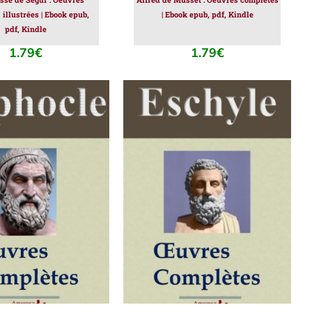
illustrées | Ebook epub,
| Ebook epub, pdf, Kindle
pdf, Kindle
1.79
€
1.79
€
ER AU PANIER
/
AJOUTER AU PANIER
/
DÉTAILS
DÉTAILS