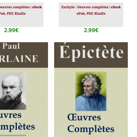
Oeuvres complètes | eBook
Eschyle : Oeuvres complètes | eBook
Pub, PDF, Kindle
ePub, PDF, Kindle
2.99
€
2.99
€
ER AU PANIER
/
AJOUTER AU PANIER
/
DÉTAILS
DÉTAILS