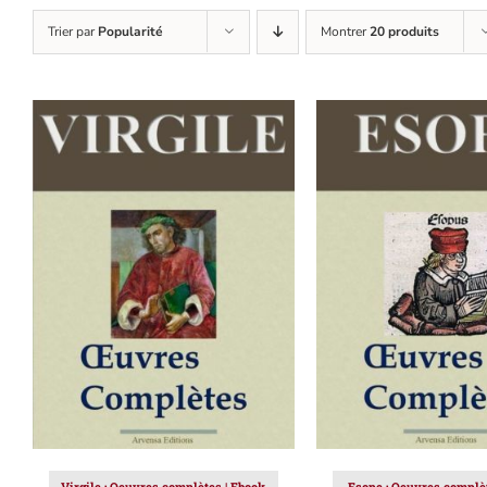
Trier par
Popularité
Montrer
20 produits
AJOUTER AU PANIER
/
AJOUTER AU PAN
DÉTAILS
DÉTAILS
Virgile : Oeuvres complètes | Ebook
Esope : Oeuvres complèt