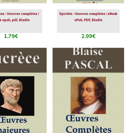
ine : Oeuvres complètes |
Epictète : Oeuvres complètes | eBook
k epub, pdf, Kindle
ePub, PDF, Kindle
1.79
€
2.99
€
ER AU PANIER
/
AJOUTER AU PANIER
/
DÉTAILS
DÉTAILS