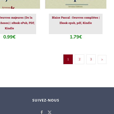
 Oeuvres majeures (De la
Blaise Pascal : Oeuvres complètes |
choses) | eBook ePub, PDF,
Ebook epub, pdf, Kindle
Kindle
0.99
€
1.79
€
1
2
3
SUIVEZ-NOUS