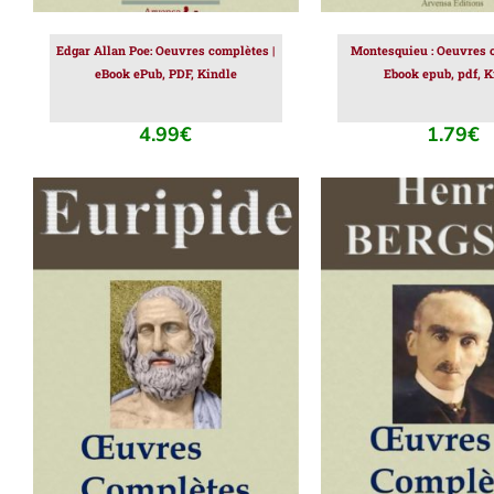
Edgar Allan Poe: Oeuvres complètes |
Montesquieu : Oeuvres c
eBook ePub, PDF, Kindle
Ebook epub, pdf, K
4.99
€
1.79
€
AJOUTER AU PANIER
/
AJOUTER AU PAN
DÉTAILS
DÉTAILS