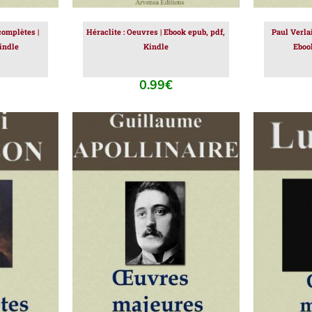
omplètes |
Héraclite : Oeuvres | Ebook epub, pdf,
Paul Verla
indle
Kindle
Eboo
0.99
€
IER
/
AJOUTER AU PANIER
/
AJOUT
DÉTAILS