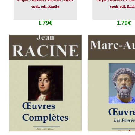
epub, pdf, Kindle
epub, pdf, Kind
1.79
€
1.79
€
AJOUTER AU PANIER
/
AJOUTER AU PAN
DÉTAILS
DÉTAILS