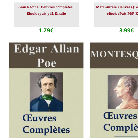
Jean Racine : Oeuvres complètes |
Marc-Aurèle: Oeuvres (Le
Ebook epub, pdf, Kindle
eBook ePub, PDF, K
1.79
€
3.99
€
AJOUTER AU PANIER
/
AJOUTER AU PAN
DÉTAILS
DÉTAILS