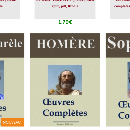
le
epub, pdf, Kindle
complètes 
1.79
€
IER
/
AJOUTER AU PANIER
/
AJOUT
DÉTAILS
NOUVEAU !