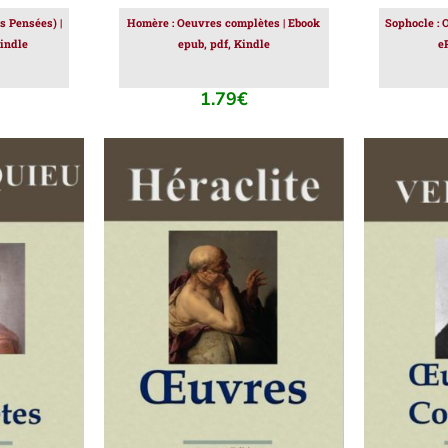
s Pensées) |
Homère : Oeuvres complètes | Ebook
Sophocle : 
indle
epub, pdf, Kindle
e
1.79
€
IER
/
AJOUTER AU PANIER
/
AJOUT
DÉTAILS