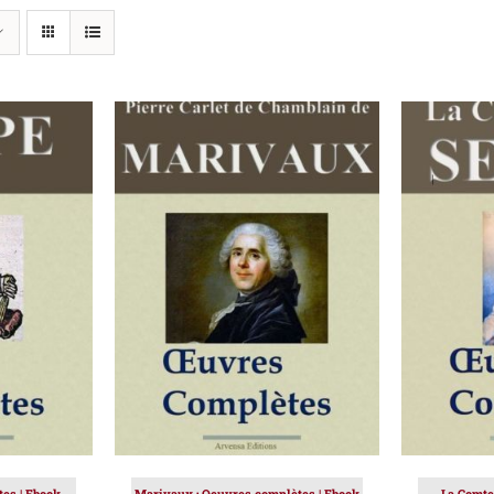
IER
/
AJOUTER AU PANIER
/
AJOUT
DÉTAILS
es | Ebook
Marivaux : Oeuvres complètes | Ebook
La Comte