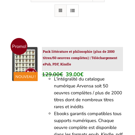
Promo!
Pack littérature et philosophie (plus de 2000
AJOUTER
titres/50 oeuvres complètes) | Téléchargement
AU
ePub, PDF, Kindle
PANIER
/
129.00
€
39.00
€
Le
Le
NOUVEAU !
DÉTAILS
L'intégralité du catalogue
prix
prix
numérique Arvensa soit 50
initial
actuel
oeuvres complètes / plus de 2000
était :
est :
titres dont de nombreux titres
129.00€.
39.00€.
rares et inédits
Ebooks garantis compatibles tous
supports numériques. Chaque
oeuvre complète est disponible
dans les formats epub, Kindle, pdf