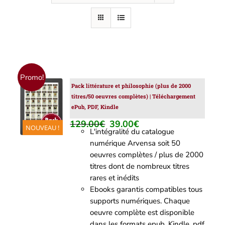
Promo!
Pack littérature et philosophie (plus de 2000
AJOUTER
titres/50 oeuvres complètes) | Téléchargement
AU
ePub, PDF, Kindle
PANIER
/
129.00
€
39.00
€
Le
Le
NOUVEAU !
DÉTAILS
L'intégralité du catalogue
prix
prix
numérique Arvensa soit 50
initial
actuel
oeuvres complètes / plus de 2000
était :
est :
titres dont de nombreux titres
129.00€.
39.00€.
rares et inédits
Ebooks garantis compatibles tous
supports numériques. Chaque
oeuvre complète est disponible
dans les formats epub, Kindle, pdf