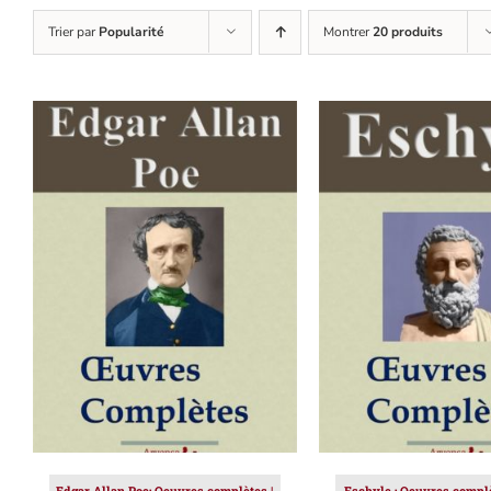
Trier par
Popularité
Montrer
20 produits
AJOUTER AU PANIER
/
AJOUTER AU PAN
DÉTAILS
DÉTAILS
Edgar Allan Poe: Oeuvres complètes |
Eschyle : Oeuvres complè