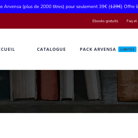
gue Arvensa (plus de 2000 titres) pour seulement 39€ (
129€
) Offre 
Ebooks gratuits
Faq et 
CCUEIL
CATALOGUE
PACK ARVENSA
LIMITÉE