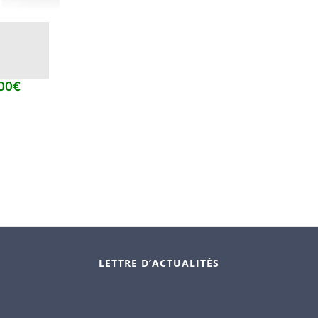
00
€
Plage
de
prix :
5.00€
à
39.00€
LETTRE D’ACTUALITÉS