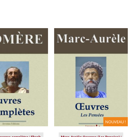
ER AU PANIER
/
AJOUTER AU PANIER
/
DÉTAILS
DÉTAILS
NOUVEAU !
euvres complètes | Ebook
Marc-Aurèle: Oeuvres (Les Pensées) |