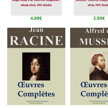
eBook ePub, PDF, Kindle
ePub, PDF, Kind
4.99
€
2.99
€
AJOUTER AU PANIER
/
AJOUTER AU PAN
DÉTAILS
DÉTAILS