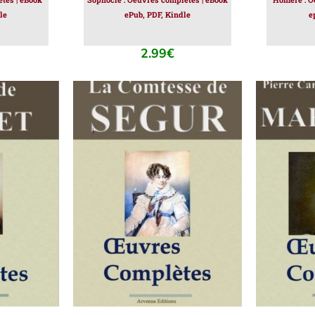
le
ePub, PDF, Kindle
e
2.99
€
IER
/
AJOUTER AU PANIER
/
AJOUT
DÉTAILS