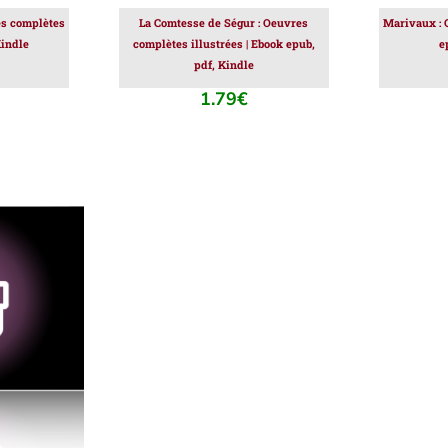
es complètes
La Comtesse de Ségur : Oeuvres
Marivaux : 
Kindle
complètes illustrées | Ebook epub,
e
pdf, Kindle
1.79
€
 MONTANT
S
S
S.