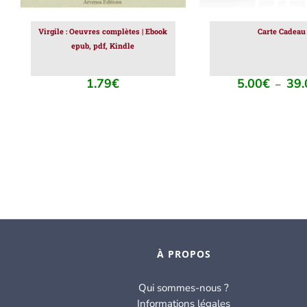
PEUVENT
ÊTRE
CHOISIES
Virgile : Oeuvres complètes | Ebook
Carte Cadeau
SUR
epub, pdf, Kindle
LA
PAGE
1.79
€
5.00
€
39.
DU
–
PRODUIT
À PROPOS
Qui sommes-nous ?
Informations légales