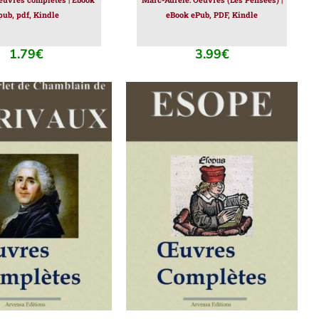
pub, pdf, Kindle
eBook ePub, PDF, Kindle
1.79
€
3.99
€
ER AU PANIER
/
AJOUTER AU PANIER
/
DÉTAILS
DÉTAILS