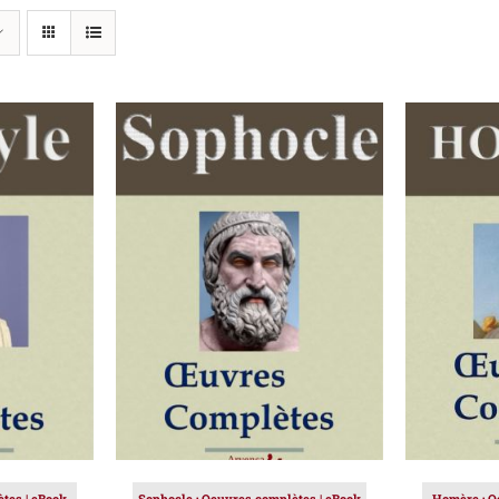
IER
/
AJOUTER AU PANIER
/
AJOUT
DÉTAILS
tes | eBook
Sophocle : Oeuvres complètes | eBook
Homère : O