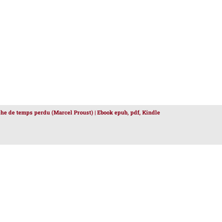
che de temps perdu (Marcel Proust) | Ebook epub, pdf, Kindle