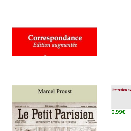
AJOUTER AU PANIER
/
DÉTAILS
Entretien a
0.99
€