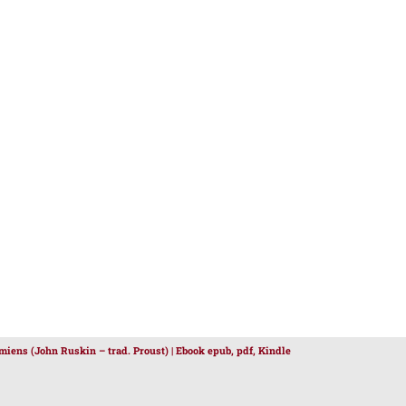
Amiens (John Ruskin – trad. Proust) | Ebook epub, pdf, Kindle