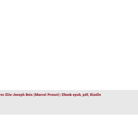
vec Elie-Joseph Bois (Marcel Proust) | Ebook epub, pdf, Kindle