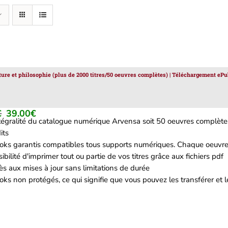
ature et philosophie (plus de 2000 titres/50 oeuvres complètes) | Téléchargement ePu
€
39.00
€
Le
Le
ntégralité du catalogue numérique Arvensa soit 50 oeuvres complètes
prix
prix
its
initial
actuel
oks garantis compatibles tous supports numériques. Chaque oeuvre 
était :
est :
ibilité d'imprimer tout ou partie de vos titres grâce aux fichiers pdf
129.00€.
39.00€.
s aux mises à jour sans limitations de durée
ks non protégés, ce qui signifie que vous pouvez les transférer et le