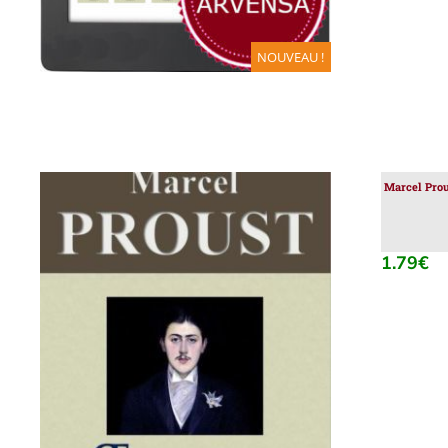
NOUVEAU !
Marcel Prou
1.79
€
AJOUTER AU PANIER
/
DÉTAILS