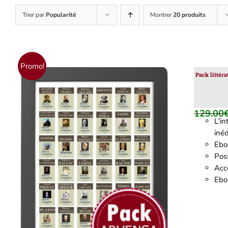
Trier par
Popularité
Montrer
20 produits
Promo!
Pack littér
129.00
L'i
inéd
Ebo
Poss
Accè
AJOUTER AU PANIER
/
DÉTAILS
Eboo