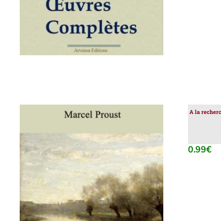
A la recher
0.99
€
AJOUTER AU PANIER
/
DÉTAILS