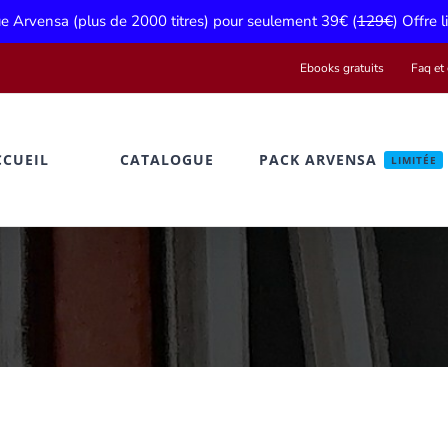
gue Arvensa (plus de 2000 titres) pour seulement 39€ (
129€
) Offre 
Ebooks gratuits
Faq et 
CCUEIL
CATALOGUE
PACK ARVENSA
LIMITÉE