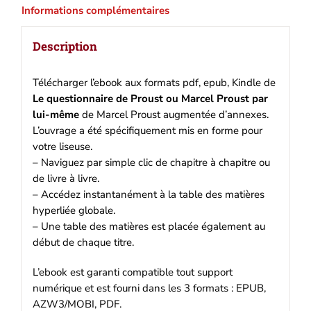
lui-
Informations complémentaires
même
(Marcel
Description
Proust)
|
Ebook
Télécharger l’ebook aux formats pdf, epub, Kindle de
epub,
Le questionnaire de Proust ou Marcel Proust par
pdf,
lui-même
de Marcel Proust augmentée d’annexes.
Kindle
L’ouvrage a été spécifiquement mis en forme pour
votre liseuse.
– Naviguez par simple clic de chapitre à chapitre ou
de livre à livre.
– Accédez instantanément à la table des matières
hyperliée globale.
– Une table des matières est placée également au
début de chaque titre.
L’ebook est garanti compatible tout support
numérique et est fourni dans les 3 formats : EPUB,
AZW3/MOBI, PDF.