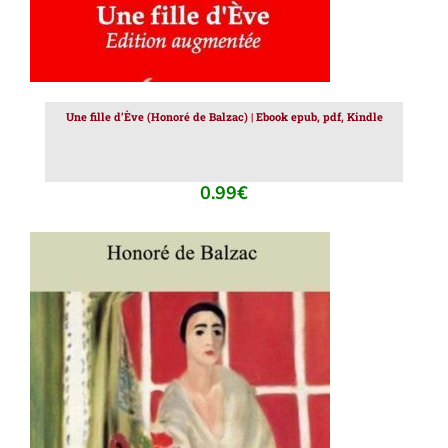
Une fille d’Ève (Honoré de Balzac) | Ebook epub, pdf, Kindle
0.99
€
AJOUTER AU PANIER
/
DÉTAILS