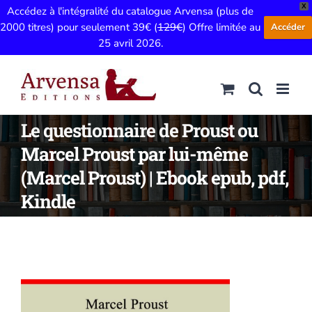
X
Accédez à l'intégralité du catalogue Arvensa (plus de
2000 titres) pour seulement 39€ (
129€
) Offre limitée au
Accéder
25 avril 2026.
Passer
au
contenu
Le questionnaire de Proust ou
Marcel Proust par lui-même
(Marcel Proust) | Ebook epub, pdf,
Kindle