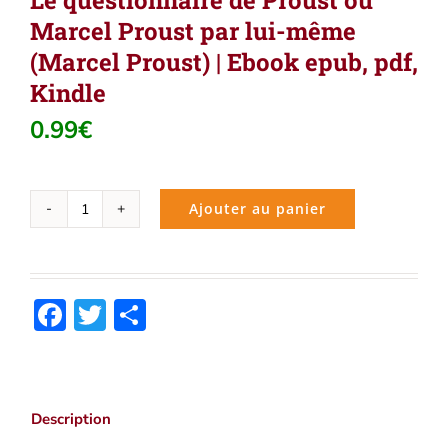
Le questionnaire de Proust ou
Marcel Proust par lui-même
(Marcel Proust) | Ebook epub, pdf,
Kindle
0.99
€
Ajouter au panier
quantité
de
Le
questionnaire
Facebook
Twitter
Partager
de
Proust
ou
Marcel
Proust
Description
par