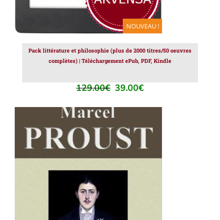
NOUVEAU !
Pack littérature et philosophie (plus de 2000 titres/50 oeuvres
complètes) | Téléchargement ePub, PDF, Kindle
129.00
€
39.00
€
Le
Le
prix
prix
initial
actuel
était :
est :
129.00€.
39.00€.
AJOUTER AU PANIER
/
DÉTAILS