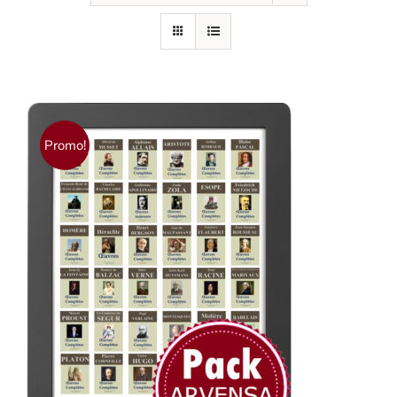
Promo!
AJOUTER AU PANIER
/
DÉTAILS