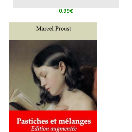
0.99
€
AJOUTER AU PANIER
/
DÉTAILS