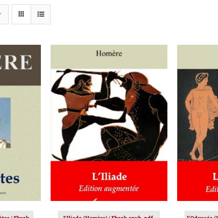
IER
/
AJOUTER AU PANIER
/
AJOUT
DÉTAILS
tes | Ebook
L’Iliade (Homère) | Ebook epub, pdf,
L’Odyssée (