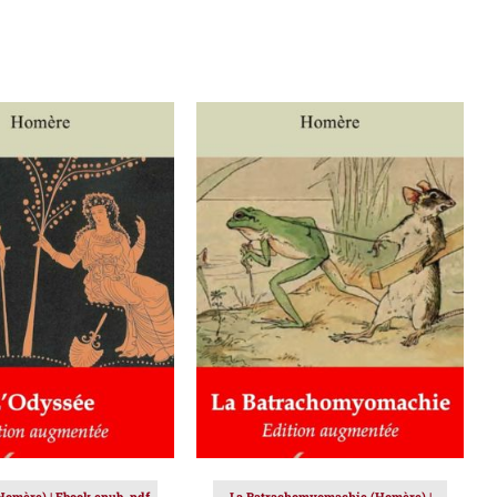
ER AU PANIER
/
AJOUTER AU PANIER
/
DÉTAILS
DÉTAILS
Homère) | Ebook epub, pdf,
La Batrachomyomachie (Homère) |