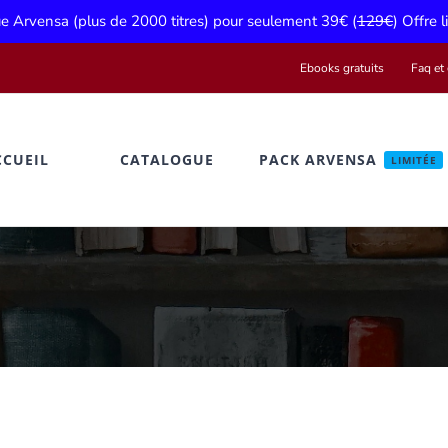
gue Arvensa (plus de 2000 titres) pour seulement 39€ (
129€
) Offre 
Ebooks gratuits
Faq et 
CCUEIL
CATALOGUE
PACK ARVENSA
LIMITÉE