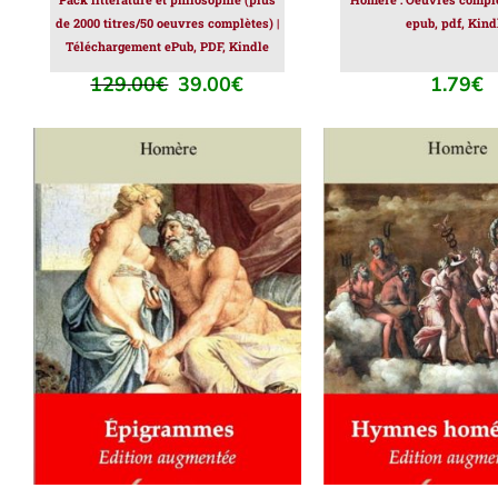
de 2000 titres/50 oeuvres complètes) |
epub, pdf, Kind
Téléchargement ePub, PDF, Kindle
129.00
€
39.00
€
1.79
€
Le
Le
prix
prix
initial
actuel
était :
est :
129.00€.
39.00€.
AJOUTER AU PANIER
/
AJOUTER AU PAN
DÉTAILS
DÉTAILS