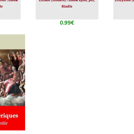
le
Kindle
0.99
€
IER
/