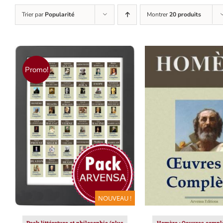
Trier par
Popularité
Montrer
20 produits
Promo!
AJOUTER AU PANIER
/
AJOUTER AU PAN
DÉTAILS
DÉTAILS
NOUVEAU !
Pack littérature et philosophie (plus
Homère : Oeuvres complè