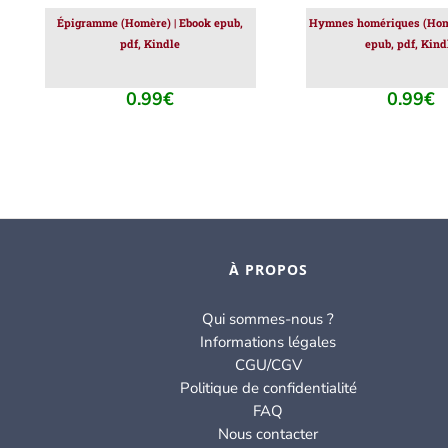
Épigramme (Homère) | Ebook epub,
Hymnes homériques (Homè
pdf, Kindle
epub, pdf, Kind
0.99
€
0.99
€
À PROPOS
Qui sommes-nous ?
Informations légales
CGU/CGV
Politique de confidentialité
FAQ
Nous contacter