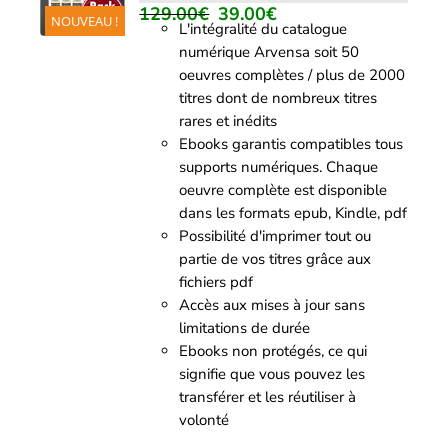
/
129.00
€
39.00
€
Le
Le
NOUVEAU !
DÉTAILS
L'intégralité du catalogue
prix
prix
numérique Arvensa soit 50
initial
actuel
oeuvres complètes / plus de 2000
était :
est :
titres dont de nombreux titres
129.00€.
39.00€.
rares et inédits
Ebooks garantis compatibles tous
supports numériques. Chaque
oeuvre complète est disponible
dans les formats epub, Kindle, pdf
Possibilité d'imprimer tout ou
partie de vos titres grâce aux
fichiers pdf
Accès aux mises à jour sans
limitations de durée
Ebooks non protégés, ce qui
signifie que vous pouvez les
transférer et les réutiliser à
volonté