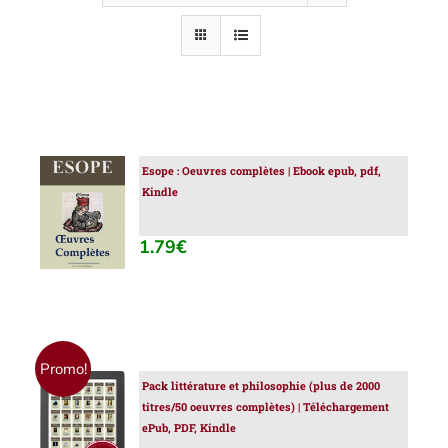
Esope : Oeuvres complètes | Ebook epub, pdf,
AJOUTER
Kindle
AU
PANIER
/
1.79
€
DÉTAILS
Promo!
Pack littérature et philosophie (plus de 2000
AJOUTER
titres/50 oeuvres complètes) | Téléchargement
AU
ePub, PDF, Kindle
PANIER