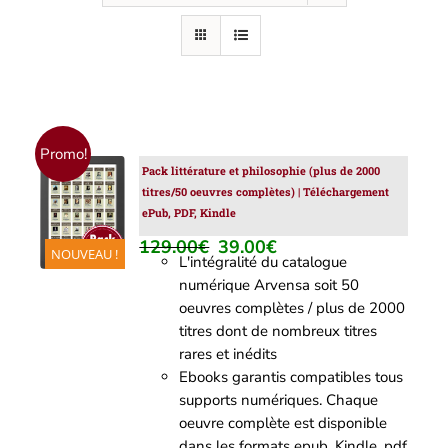
Promo!
Pack littérature et philosophie (plus de 2000
AJOUTER
titres/50 oeuvres complètes) | Téléchargement
AU
ePub, PDF, Kindle
PANIER
/
129.00
€
39.00
€
Le
Le
NOUVEAU !
DÉTAILS
L'intégralité du catalogue
prix
prix
numérique Arvensa soit 50
initial
actuel
oeuvres complètes / plus de 2000
était :
est :
titres dont de nombreux titres
129.00€.
39.00€.
rares et inédits
Ebooks garantis compatibles tous
supports numériques. Chaque
oeuvre complète est disponible
dans les formats epub, Kindle, pdf