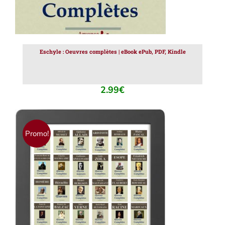
Eschyle : Oeuvres complètes | eBook ePub, PDF, Kindle
2.99
€
Promo!
AJOUTER AU PANIER
/
DÉTAILS