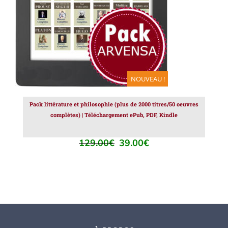
NOUVEAU !
Pack littérature et philosophie (plus de 2000 titres/50 oeuvres
complètes) | Téléchargement ePub, PDF, Kindle
129.00
€
39.00
€
Le
Le
prix
prix
initial
actuel
était :
est :
129.00€.
39.00€.