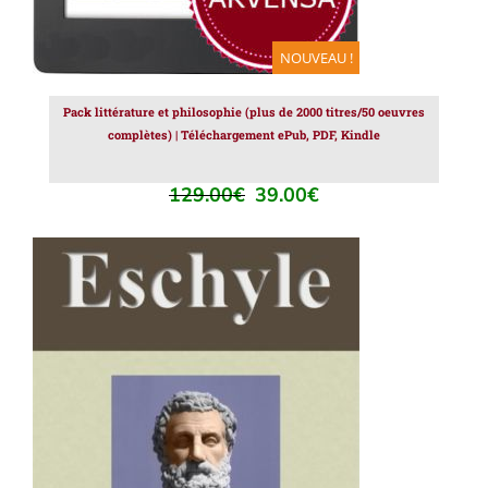
NOUVEAU !
Pack littérature et philosophie (plus de 2000 titres/50 oeuvres
complètes) | Téléchargement ePub, PDF, Kindle
129.00
€
39.00
€
Le
Le
prix
prix
initial
actuel
était :
est :
129.00€.
39.00€.
AJOUTER AU PANIER
/
DÉTAILS