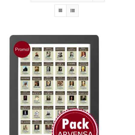
Promo!
AJOUTER AU PANIER
/
DÉTAILS