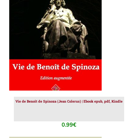
AJOUTER AU PANIER
/
DÉTAILS
Vie de Benoît de Spinoza (Jean Colerus) | Ebook epub, pdf, Kindle
0.99
€