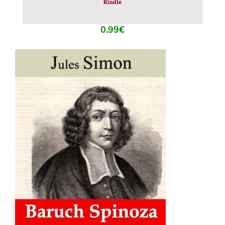
Kindle
0.99
€
AJOUTER AU PANIER
/
DÉTAILS