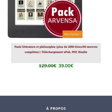
NOUVEAU !
Pack littérature et philosophie (plus de 2000 titres/50 oeuvres
complètes) | Téléchargement ePub, PDF, Kindle
129.00
€
39.00
€
Le
Le
prix
prix
initial
actuel
était :
est :
129.00€.
39.00€.
À PROPOS