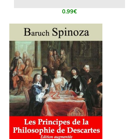
0.99
€
AJOUTER AU PANIER
/
DÉTAILS