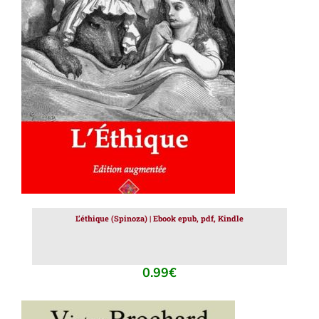
AJOUTER AU PANIER
/
DÉTAILS
L’éthique (Spinoza) | Ebook epub, pdf, Kindle
0.99
€