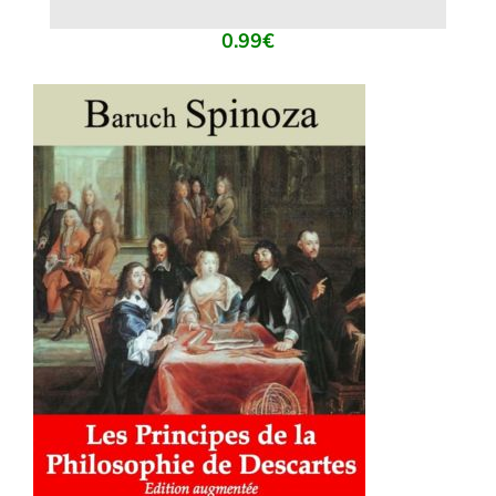
0.99
€
AJOUTER AU PANIER
/
DÉTAILS