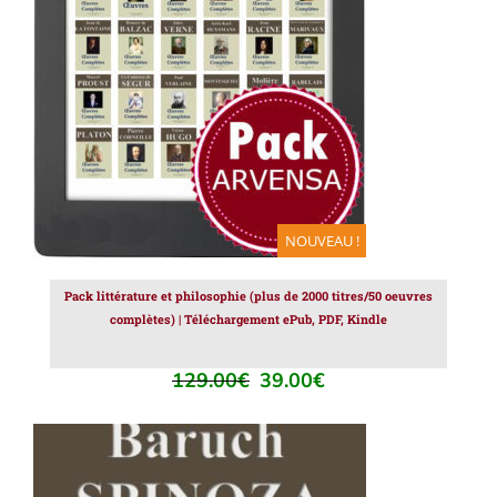
AJOUTER AU PANIER
/
DÉTAILS
NOUVEAU !
Pack littérature et philosophie (plus de 2000 titres/50 oeuvres
complètes) | Téléchargement ePub, PDF, Kindle
129.00
€
39.00
€
Le
Le
prix
prix
initial
actuel
était :
est :
129.00€.
39.00€.