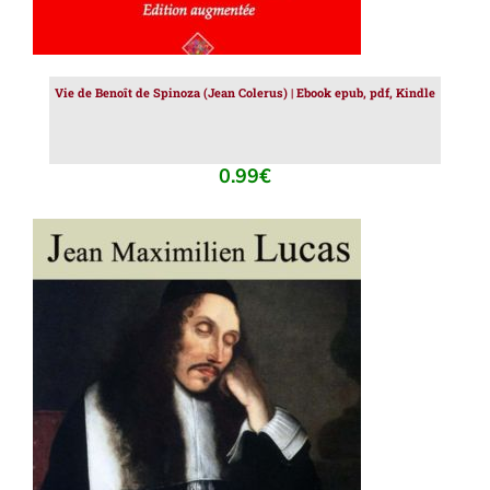
Vie de Benoît de Spinoza (Jean Colerus) | Ebook epub, pdf, Kindle
0.99
€
AJOUTER AU PANIER
/
DÉTAILS