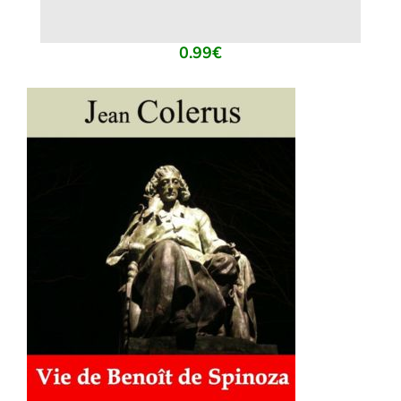
0.99
€
AJOUTER AU PANIER
/
DÉTAILS