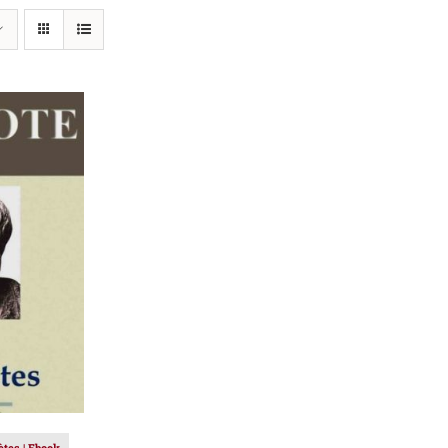
IER
/
ètes | Ebook