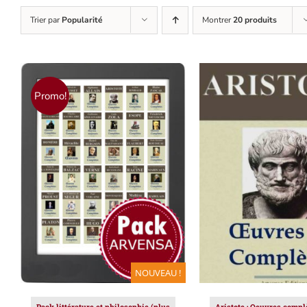
Trier par
Popularité
Montrer
20 produits
Promo!
AJOUTER AU PANIER
/
AJOUTER AU PAN
DÉTAILS
DÉTAILS
NOUVEAU !
Pack littérature et philosophie (plus
Aristote : Oeuvres compl