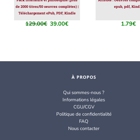
de 2000 titres/50 oeuvres complètes) |
epub, pdf, Kind
Téléchargement ePub, PDF, Kindle
129.00
€
39.00
€
1.79
€
Le
Le
prix
prix
initial
actuel
était :
est :
129.00€.
39.00€.
À PROPOS
Qui sommes-nous ?
Informations légales
CGU/CGV
Politique de confidentialité
FAQ
Nous contacter