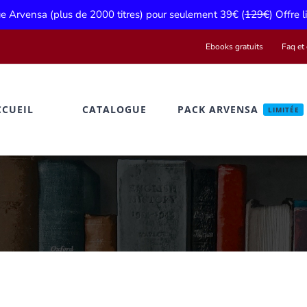
gue Arvensa (plus de 2000 titres) pour seulement 39€ (
129€
) Offre 
Ebooks gratuits
Faq et 
CCUEIL
CATALOGUE
PACK ARVENSA
LIMITÉE