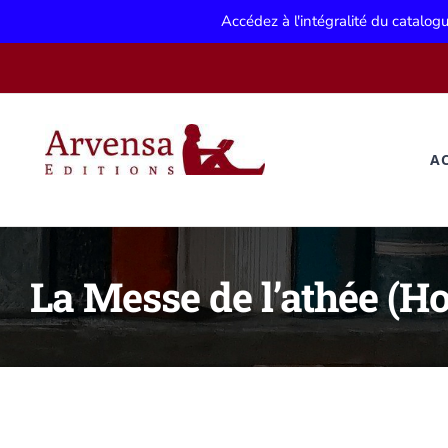
Accédez à l'intégralité du catalo
Passer
au
contenu
A
La Messe de l’athée (Ho