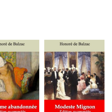
ER AU PANIER
/
AJOUTER AU PANIER
/
DÉTAILS
DÉTAILS