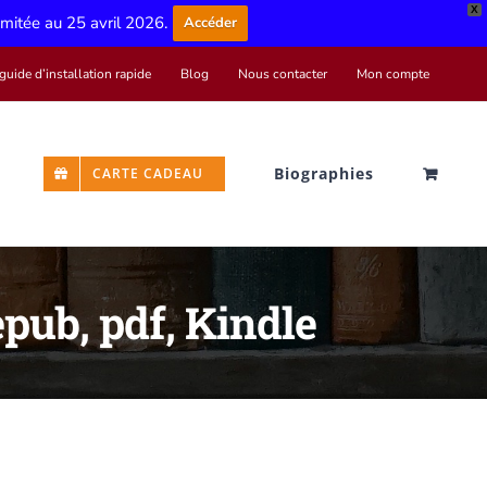
X
limitée au 25 avril 2026.
Accéder
guide d’installation rapide
Blog
Nous contacter
Mon compte
Biographies
CARTE CADEAU
epub, pdf, Kindle