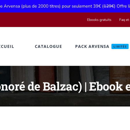
gue Arvensa (plus de 2000 titres) pour seulement 39€ (
129€
) Offre 
Ebooks gratuits
Faq et 
CCUEIL
CATALOGUE
PACK ARVENSA
LIMITÉE
noré de Balzac) | Ebook 