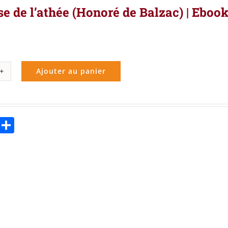
e de l’athée (Honoré de Balzac) | Ebook
Ajouter au panier
ité
e
ebook
Twitter
Partager
ée
oré
ac)
k
,