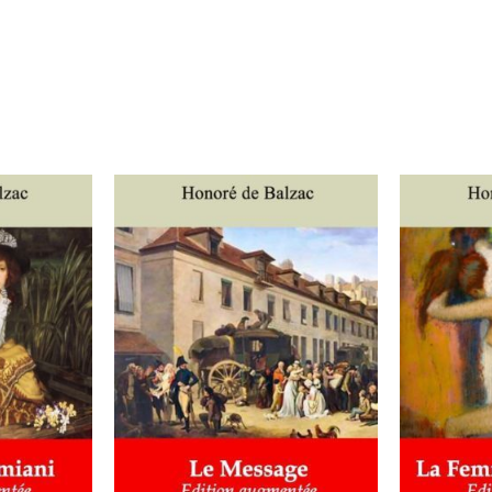
IER
/
AJOUTER AU PANIER
/
AJOUT
DÉTAILS