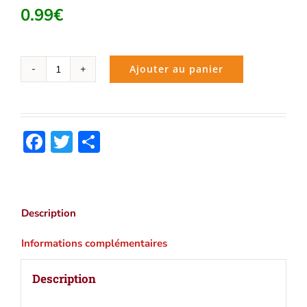
0.99
€
Ajouter au panier
quantité
de
Clitophon
(Platon)
Facebook
Twitter
Partager
|
Ebook
epub,
pdf,
Kindle
Description
Informations complémentaires
Description