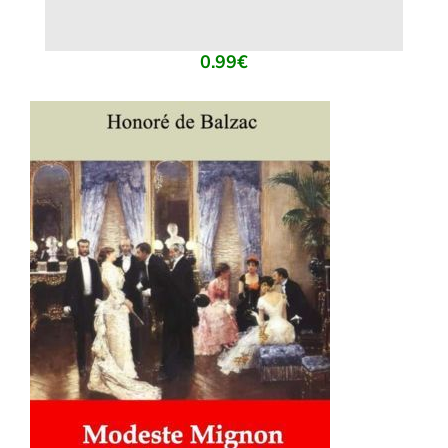
0.99
€
AJOUTER AU PANIER
/
DÉTAILS