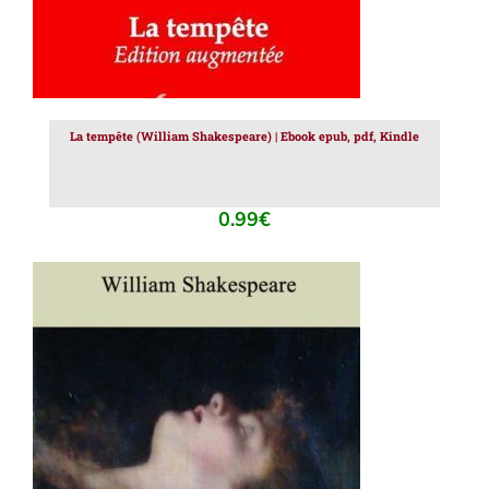
La tempête (William Shakespeare) | Ebook epub, pdf, Kindle
0.99
€
AJOUTER AU PANIER
/
DÉTAILS