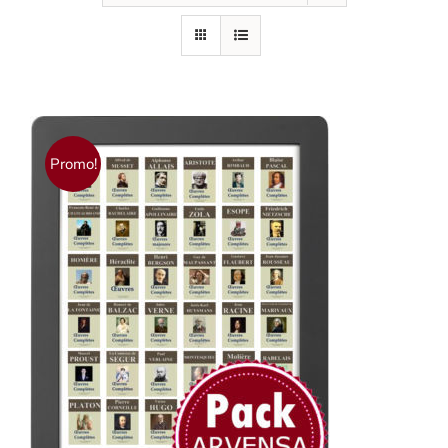
Promo!
AJOUTER AU PANIER
/
DÉTAILS