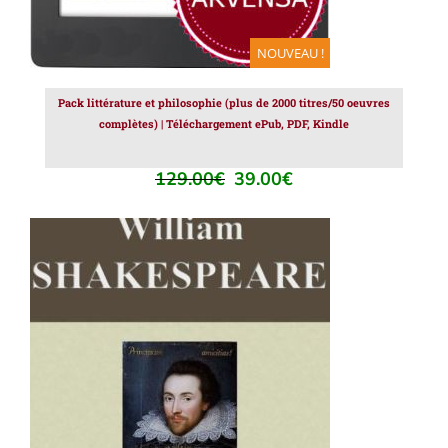
NOUVEAU !
Pack littérature et philosophie (plus de 2000 titres/50 oeuvres
complètes) | Téléchargement ePub, PDF, Kindle
129.00
€
39.00
€
Le
Le
prix
prix
initial
actuel
était :
est :
129.00€.
39.00€.
AJOUTER AU PANIER
/
DÉTAILS