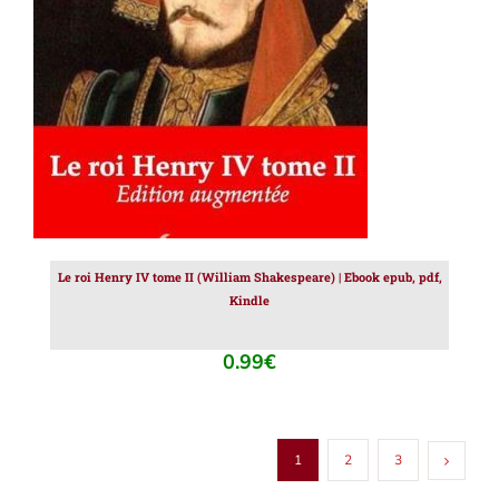
AJOUTER AU PANIER
/
DÉTAILS
Le roi Henry IV tome II (William Shakespeare) | Ebook epub, pdf,
Kindle
0.99
€
1
2
3