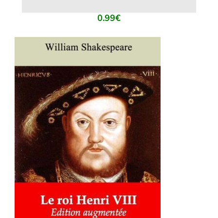
0.99
€
AJOUTER AU PANIER
/
DÉTAILS