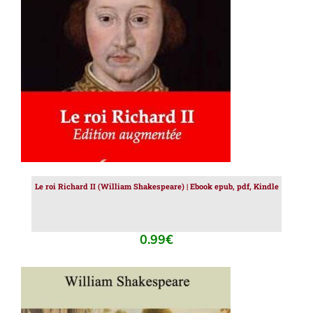
AJOUTER AU PANIER
/
DÉTAILS
Le roi Richard II (William Shakespeare) | Ebook epub, pdf, Kindle
0.99
€