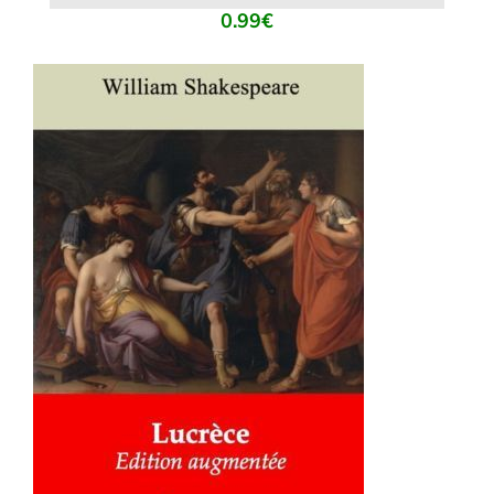
0.99
€
AJOUTER AU PANIER
/
DÉTAILS