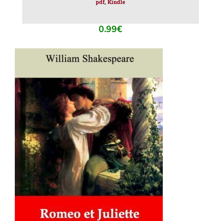
pdf, Kindle
0.99
€
AJOUTER AU PANIER
/
DÉTAILS