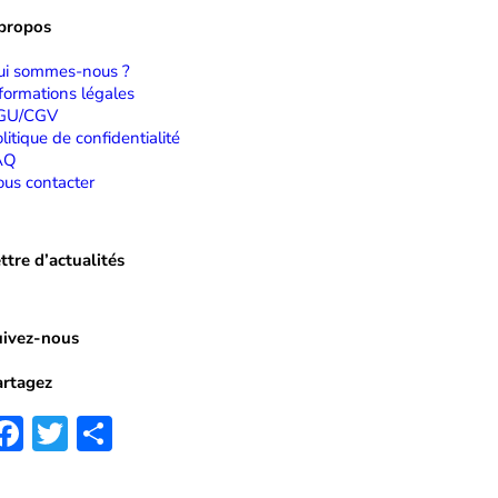
 propos
ui sommes-nous ?
formations légales
GU/CGV
litique de confidentialité
AQ
us contacter
ttre d’actualités
uivez-nous
artagez
Facebook
Twitter
Partager