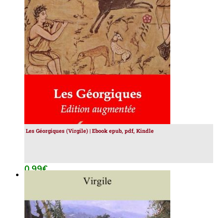
tails
Les Géorgiques (Virgile) | Ebook epub, pdf, Kindle
0.99
€