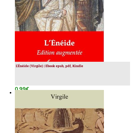
tails
L’Énéide (Virgile) | Ebook epub, pdf, Kindle
0.99
€