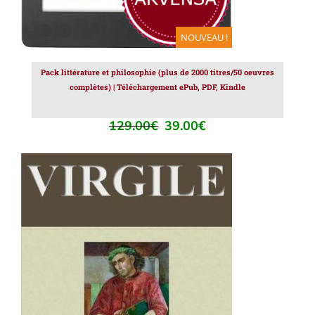
NOUVEAU !
Pack littérature et philosophie (plus de 2000 titres/50 oeuvres
complètes) | Téléchargement ePub, PDF, Kindle
129.00
€
39.00
€
Le
Le
prix
prix
initial
actuel
était :
est :
129.00€.
39.00€.
AJOUTER AU PANIER
/
DÉTAILS