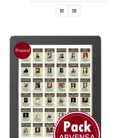
Promo!
AJOUTER AU PANIER
/
DÉTAILS