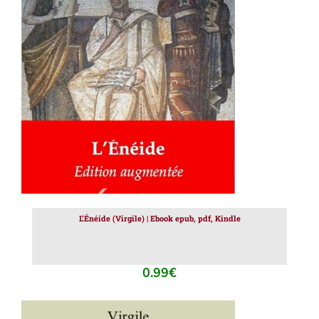
AJOUTER AU PANIER
/
DÉTAILS
L’Énéide (Virgile) | Ebook epub, pdf, Kindle
0.99
€