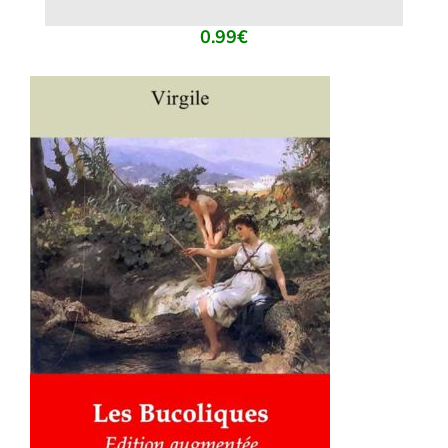
0.99
€
AJOUTER AU PANIER
/
DÉTAILS