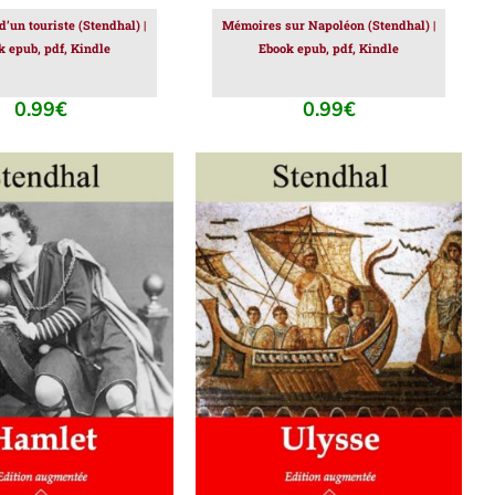
’un touriste (Stendhal) |
Mémoires sur Napoléon (Stendhal) |
k epub, pdf, Kindle
Ebook epub, pdf, Kindle
0.99
€
0.99
€
ER AU PANIER
/
AJOUTER AU PANIER
/
DÉTAILS
DÉTAILS