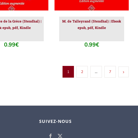
 de la Grèce (Stendhal) |
M. de Talleyrand (Stendhal) | Ebook
k epub, pdf, Kindle
epub, pdf, Kindle
0.99
€
0.99
€
1
2
…
7
SUIVEZ-NOUS