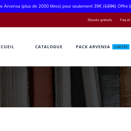
gue Arvensa (plus de 2000 titres) pour seulement 39€ (
129€
) Offre 
Ebooks gratuits
Faq et 
CCUEIL
CATALOGUE
PACK ARVENSA
LIMITÉE