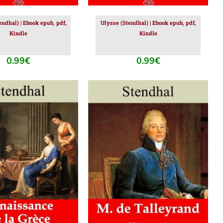
ndhal) | Ebook epub, pdf,
Ulysse (Stendhal) | Ebook epub, pdf,
Kindle
Kindle
0.99
€
0.99
€
ER AU PANIER
/
AJOUTER AU PANIER
/
DÉTAILS
DÉTAILS