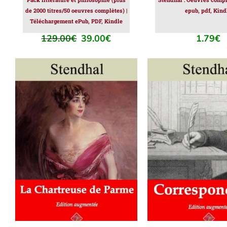
de 2000 titres/50 oeuvres complètes) |
epub, pdf, Kind
Téléchargement ePub, PDF, Kindle
129.00
€
39.00
€
1.79
€
Le
Le
prix
prix
initial
actuel
était :
est :
129.00€.
39.00€.
AJOUTER AU PANIER
/
AJOUTER AU PAN
DÉTAILS
DÉTAILS