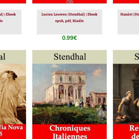
l) | Ebook
Lucien Leuwen (Stendhal) | Ebook
Hamlet (Ste
le
epub, pdf, Kindle
0.99
€
IER
/
AJOUTER AU PANIER
/
AJOUT
DÉTAILS