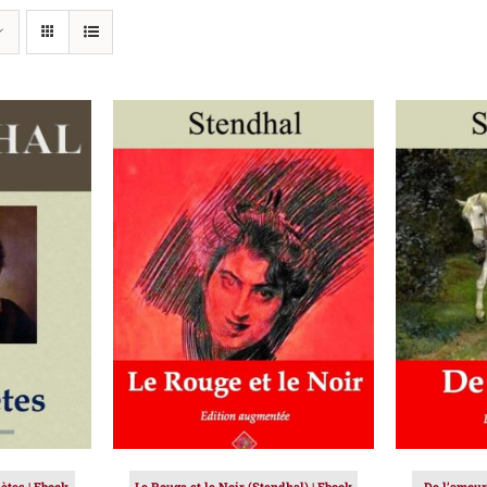
IER
/
AJOUTER AU PANIER
/
AJOUT
DÉTAILS
ètes | Ebook
Le Rouge et le Noir (Stendhal) | Ebook
De l’amour