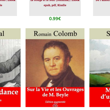
le
epub, pdf, Kindle
0.99
€
IER
/
AJOUTER AU PANIER
/
AJOUT
DÉTAILS