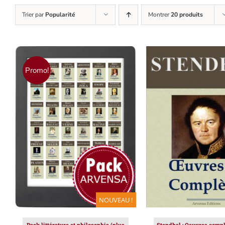
Trier par
Popularité
Montrer
20 produits
Promo!
AJOUTER AU PANIER
/
AJOUTER AU PAN
DÉTAILS
DÉTAILS
NOUVEAU !
Pack littérature et philosophie (plus
Stendhal : Oeuvres compl