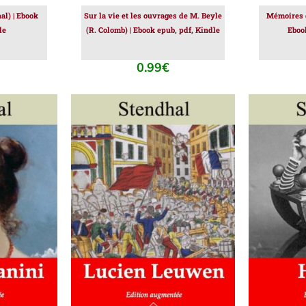
l) | Ebook
Sur la vie et les ouvrages de M. Beyle
Mémoires d
le
(R. Colomb) | Ebook epub, pdf, Kindle
Eboo
0.99
€
IER
/
AJOUTER AU PANIER
/
AJOUT
DÉTAILS