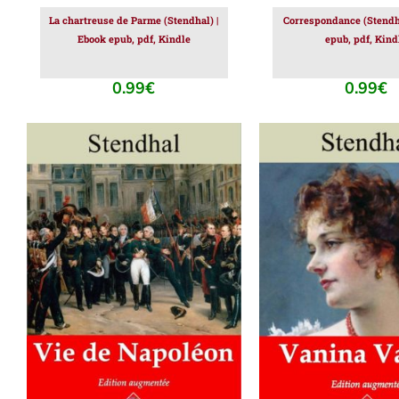
La chartreuse de Parme (Stendhal) |
Correspondance (Stendha
Ebook epub, pdf, Kindle
epub, pdf, Kind
0.99
€
0.99
€
AJOUTER AU PANIER
/
AJOUTER AU PAN
DÉTAILS
DÉTAILS