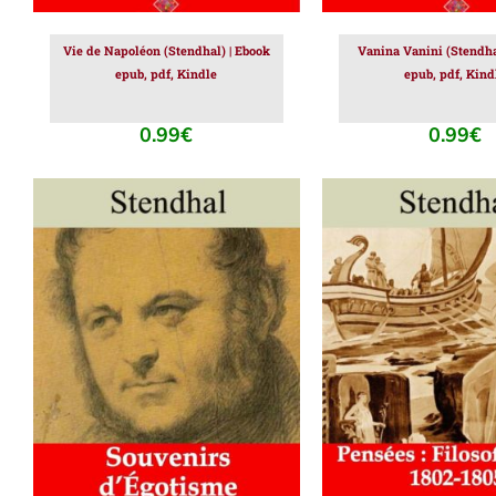
Vie de Napoléon (Stendhal) | Ebook
Vanina Vanini (Stendha
epub, pdf, Kindle
epub, pdf, Kind
0.99
€
0.99
€
AJOUTER AU PANIER
/
AJOUTER AU PAN
DÉTAILS
DÉTAILS