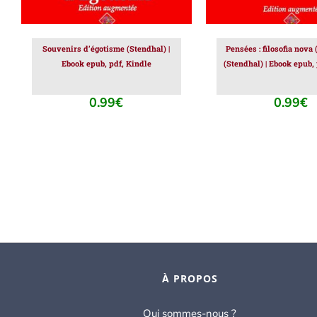
Souvenirs d’égotisme (Stendhal) |
Pensées : filosofia nova 
Ebook epub, pdf, Kindle
(Stendhal) | Ebook epub,
0.99
€
0.99
€
À PROPOS
Qui sommes-nous ?