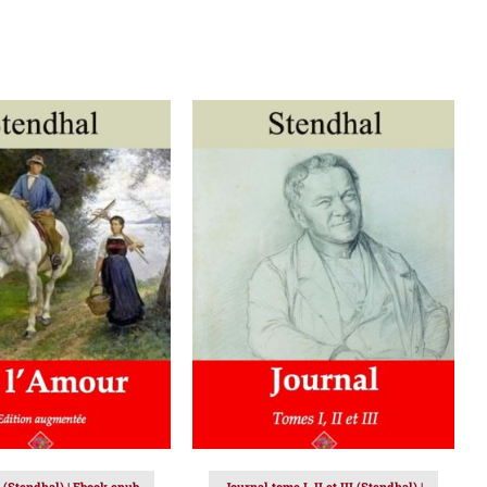
ER AU PANIER
/
AJOUTER AU PANIER
/
DÉTAILS
DÉTAILS
 (Stendhal) | Ebook epub,
Journal tome I, II et III (Stendhal) |