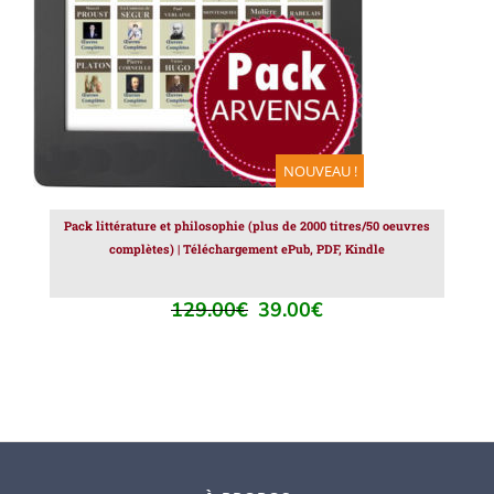
NOUVEAU !
Pack littérature et philosophie (plus de 2000 titres/50 oeuvres
complètes) | Téléchargement ePub, PDF, Kindle
129.00
€
39.00
€
Le
Le
prix
prix
initial
actuel
était :
est :
129.00€.
39.00€.