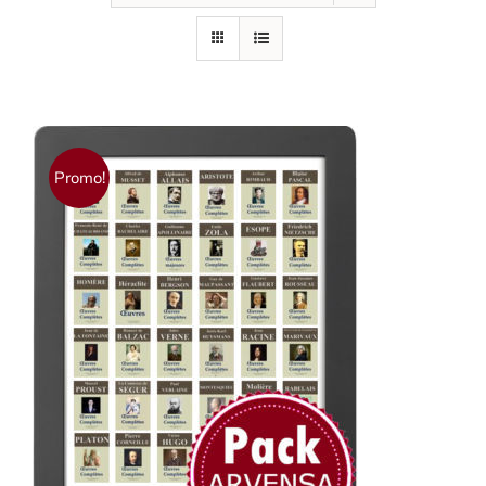
Promo!
AJOUTER AU PANIER
/
DÉTAILS