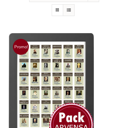
Promo!
AJOUTER AU PANIER
/
DÉTAILS