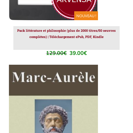
NOUVEAU !
Pack littérature et philosophie (plus de 2000 titres/50 oeuvres
complètes) | Téléchargement ePub, PDF, Kindle
129.00
€
39.00
€
Le
Le
prix
prix
initial
actuel
était :
est :
129.00€.
39.00€.
AJOUTER AU PANIER
/
DÉTAILS