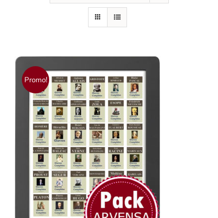
Promo!
AJOUTER AU PANIER
/
DÉTAILS