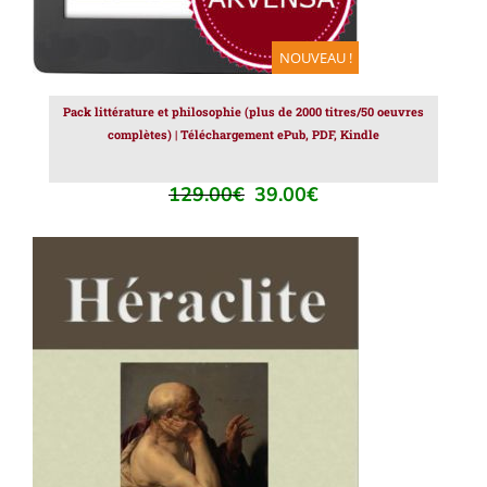
NOUVEAU !
Pack littérature et philosophie (plus de 2000 titres/50 oeuvres
complètes) | Téléchargement ePub, PDF, Kindle
129.00
€
39.00
€
Le
Le
prix
prix
initial
actuel
était :
est :
129.00€.
39.00€.
AJOUTER AU PANIER
/
DÉTAILS