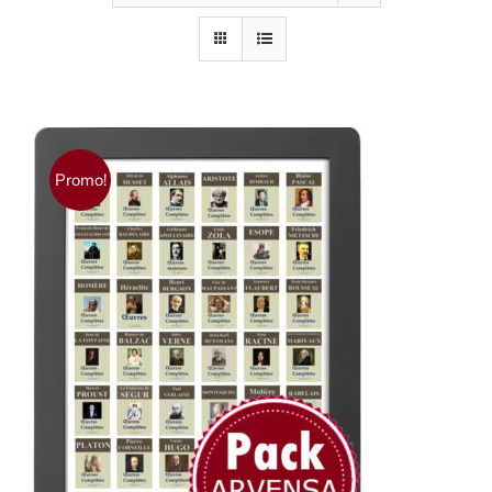
Promo!
AJOUTER AU PANIER
/
DÉTAILS