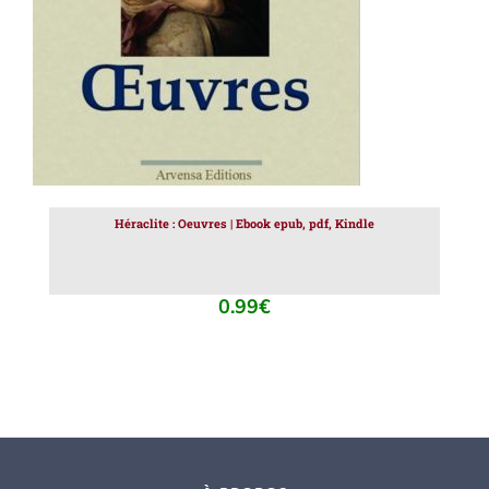
Héraclite : Oeuvres | Ebook epub, pdf, Kindle
0.99
€