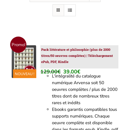
Promo!
Pack littérature et philosophie (plus de 2000
AJOUTER
titres/50 oeuvres complètes) | Téléchargement
AU
ePub, PDF, Kindle
PANIER
/
129.00
€
39.00
€
Le
Le
NOUVEAU !
DÉTAILS
L'intégralité du catalogue
prix
prix
numérique Arvensa soit 50
initial
actuel
oeuvres complètes / plus de 2000
était :
est :
titres dont de nombreux titres
129.00€.
39.00€.
rares et inédits
Ebooks garantis compatibles tous
supports numériques. Chaque
oeuvre complète est disponible
dans les formats epub, Kindle, pdf