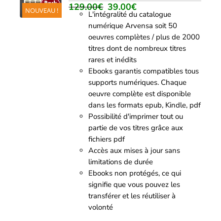
/
129.00
€
39.00
€
Le
Le
NOUVEAU !
DÉTAILS
L'intégralité du catalogue
prix
prix
numérique Arvensa soit 50
initial
actuel
oeuvres complètes / plus de 2000
était :
est :
titres dont de nombreux titres
129.00€.
39.00€.
rares et inédits
Ebooks garantis compatibles tous
supports numériques. Chaque
oeuvre complète est disponible
dans les formats epub, Kindle, pdf
Possibilité d'imprimer tout ou
partie de vos titres grâce aux
fichiers pdf
Accès aux mises à jour sans
limitations de durée
Ebooks non protégés, ce qui
signifie que vous pouvez les
transférer et les réutiliser à
volonté