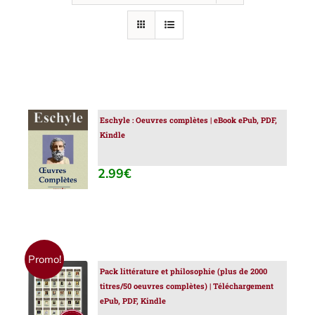
Eschyle : Oeuvres complètes | eBook ePub, PDF,
AJOUTER
Kindle
AU
PANIER
/
2.99
€
DÉTAILS
Promo!
Pack littérature et philosophie (plus de 2000
AJOUTER
titres/50 oeuvres complètes) | Téléchargement
AU
ePub, PDF, Kindle
PANIER