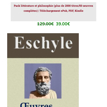
Pack littérature et philosophie (plus de 2000 titres/50 oeuvres
complètes) | Téléchargement ePub, PDF, Kindle
129.00
€
39.00
€
Le
Le
prix
prix
initial
actuel
était :
est :
129.00€.
39.00€.
AJOUTER AU PANIER
/
DÉTAILS