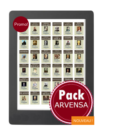
Promo!
AJOUTER AU PANIER
/
DÉTAILS
NOUVEAU !