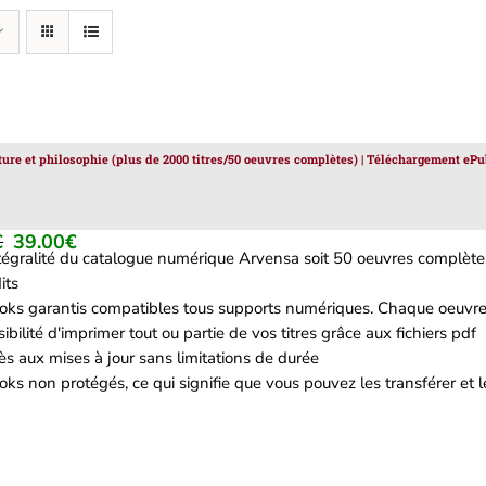
ature et philosophie (plus de 2000 titres/50 oeuvres complètes) | Téléchargement ePu
€
39.00
€
Le
Le
ntégralité du catalogue numérique Arvensa soit 50 oeuvres complètes
prix
prix
its
initial
actuel
oks garantis compatibles tous supports numériques. Chaque oeuvre 
était :
est :
ibilité d'imprimer tout ou partie de vos titres grâce aux fichiers pdf
129.00€.
39.00€.
s aux mises à jour sans limitations de durée
ks non protégés, ce qui signifie que vous pouvez les transférer et le