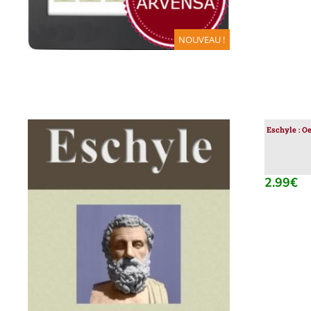
NOUVEAU !
Eschyle : O
2.99
€
AJOUTER AU PANIER
/
DÉTAILS