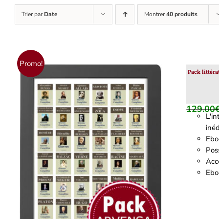
Trier par
Date
Montrer
40 produits
Promo!
Pack littér
129.00
L'i
inéd
Ebo
Poss
Accè
AJOUTER AU PANIER
/
DÉTAILS
Eboo