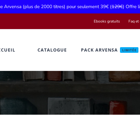
gue Arvensa (plus de 2000 titres) pour seulement 39€ (
129€
) Offre 
Ebooks gratuits
Faq et 
CCUEIL
CATALOGUE
PACK ARVENSA
LIMITÉE