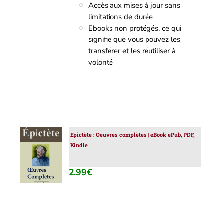
Accès aux mises à jour sans
limitations de durée
Ebooks non protégés, ce qui
signifie que vous pouvez les
transférer et les réutiliser à
volonté
Epictète : Oeuvres complètes | eBook ePub, PDF,
AJOUTER
Kindle
AU
PANIER
/
2.99
€
DÉTAILS