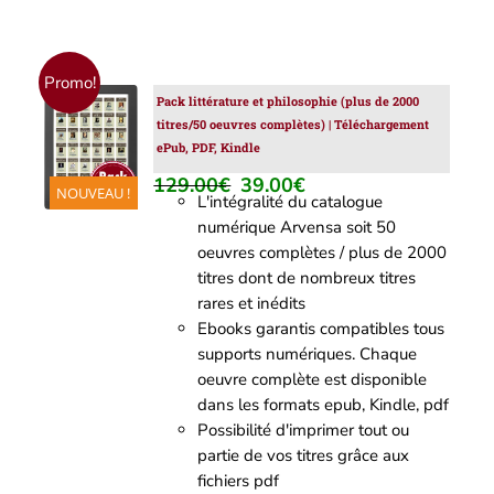
Promo!
Pack littérature et philosophie (plus de 2000
AJOUTER
titres/50 oeuvres complètes) | Téléchargement
AU
ePub, PDF, Kindle
PANIER
/
129.00
€
39.00
€
Le
Le
NOUVEAU !
DÉTAILS
L'intégralité du catalogue
prix
prix
numérique Arvensa soit 50
initial
actuel
oeuvres complètes / plus de 2000
était :
est :
titres dont de nombreux titres
129.00€.
39.00€.
rares et inédits
Ebooks garantis compatibles tous
supports numériques. Chaque
oeuvre complète est disponible
dans les formats epub, Kindle, pdf
Possibilité d'imprimer tout ou
partie de vos titres grâce aux
fichiers pdf