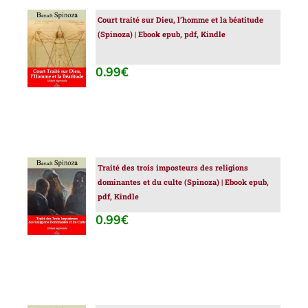
Court traité sur Dieu, l’homme et la béatitude
AJOUTER
(Spinoza) | Ebook epub, pdf, Kindle
AU
PANIER
/
0.99
€
DÉTAILS
Traité des trois imposteurs des religions
AJOUTER
dominantes et du culte (Spinoza) | Ebook epub,
AU
pdf, Kindle
PANIER
/
0.99
€
DÉTAILS