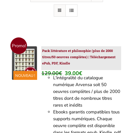
Promo!
Pack littérature et philosophie (plus de 2000
AJOUTER
titres/50 oeuvres complètes) | Téléchargement
AU
ePub, PDF, Kindle
PANIER
/
129.00
€
39.00
€
Le
Le
NOUVEAU !
DÉTAILS
L'intégralité du catalogue
prix
prix
numérique Arvensa soit 50
initial
actuel
oeuvres complètes / plus de 2000
était :
est :
titres dont de nombreux titres
129.00€.
39.00€.
rares et inédits
Ebooks garantis compatibles tous
supports numériques. Chaque
oeuvre complète est disponible
dans les formats epub, Kindle, pdf