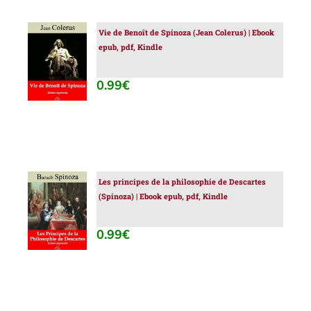
Vie de Benoît de Spinoza (Jean Colerus) | Ebook
AJOUTER
epub, pdf, Kindle
AU
PANIER
/
0.99
€
DÉTAILS
Les principes de la philosophie de Descartes
AJOUTER
(Spinoza) | Ebook epub, pdf, Kindle
AU
PANIER
/
0.99
€
DÉTAILS