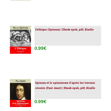
L’éthique (Spinoza) | Ebook epub, pdf, Kindle
AJOUTER
AU
PANIER
/
0.99
€
DÉTAILS
Spinoza et le spinozisme d’après les travaux
AJOUTER
récents (Paul Janet) | Ebook epub, pdf, Kindle
AU
PANIER
/
0.99
€
DÉTAILS