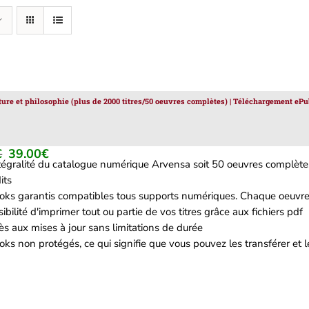
ature et philosophie (plus de 2000 titres/50 oeuvres complètes) | Téléchargement ePu
€
39.00
€
Le
Le
ntégralité du catalogue numérique Arvensa soit 50 oeuvres complètes
prix
prix
its
initial
actuel
oks garantis compatibles tous supports numériques. Chaque oeuvre 
était :
est :
ibilité d'imprimer tout ou partie de vos titres grâce aux fichiers pdf
129.00€.
39.00€.
s aux mises à jour sans limitations de durée
ks non protégés, ce qui signifie que vous pouvez les transférer et le