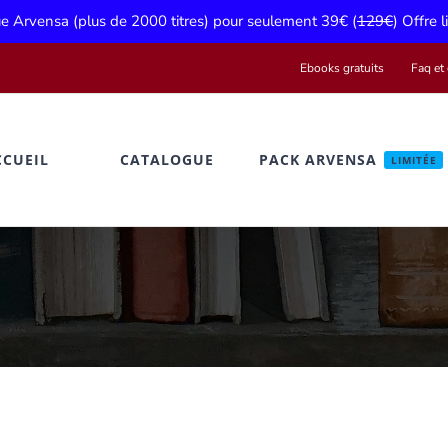
gue Arvensa (plus de 2000 titres) pour seulement 39€ (
129€
) Offre 
Ebooks gratuits
Faq et 
CCUEIL
CATALOGUE
PACK ARVENSA
LIMITÉE