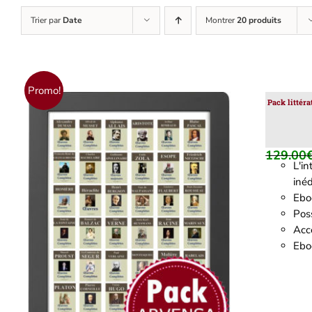
Trier par
Date
Montrer
20 produits
Promo!
Pack littér
129.00
L'i
inéd
Ebo
Poss
Accè
AJOUTER AU PANIER
/
DÉTAILS
Eboo