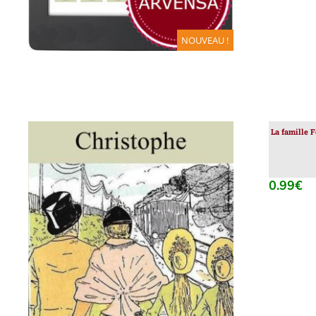
NOUVEAU !
La famille F
0.99
€
AJOUTER AU PANIER
/
DÉTAILS