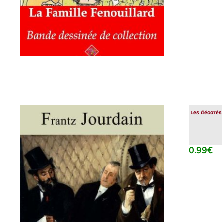
Les décorés
0.99
€
AJOUTER AU PANIER
/
DÉTAILS